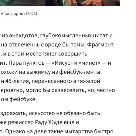
умное порно» (2021)
т из анекдотов, глубокомысленных цитат и
 на отвлеченные вроде бы темы. Фрагмент
 и в этом месте тянет совершить
т. Пара пунктов — «Иисус» и «минет» — и
похожи на выжимку из фейсбук-ленты
и 45-летия, перенесенного в тяжелой
вероятно, могло бы развеселить, но, честно
амом фейсбуке.
аздражать, искусство не обязано быть
 же режиссер Раду Жуде еще и
. Однако на деле такие мытарства быстро