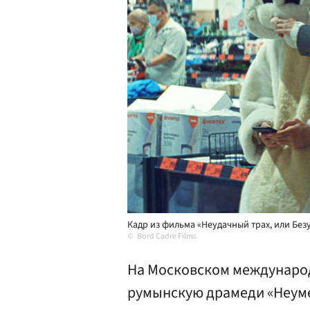
Кадр из фильма «Неудачный трах, или Без
Bord Cadre Films
На Московском междунаро
румынскую драмеди «Неуме