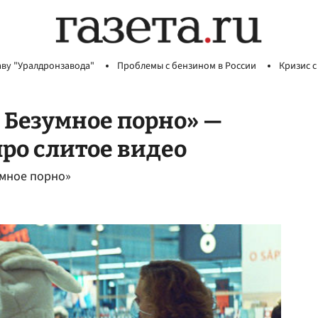
аву "Уралдронзавода"
Проблемы с бензином в России
Кризис с
 Безумное порно» —
ро слитое видео
умное порно»