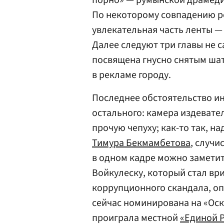
порно» — румынской драмеди
По некоторому совпадению ро
увлекательная часть ленты —
Далее следуют три главы не 
посвящена гнусно снятым ша
в рекламе городу.
Последнее обстоятельство ин
остального: камера издевате
прочую чепуху; как-то так, н
Тимура Бекмамбетова
, случи
в одном кадре можно заметит
Войкулеску, который стал вр
коррупционного скандала, оп
сейчас номинирована на «Оска
проиграла местной
«Единой 