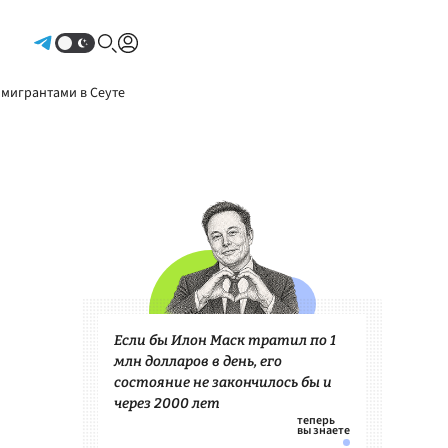
Авторизоваться
 мигрантами в Сеуте
Если бы Илон Маск тратил по 1
млн долларов в день, его
состояние не закончилось бы и
через 2000 лет