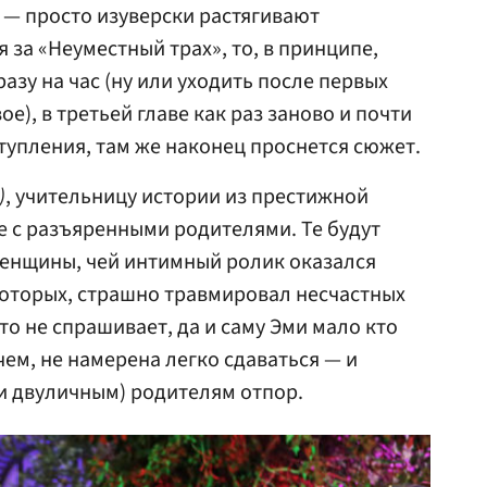
е — просто изуверски растягивают
 за «Неуместный трах», то, в принципе,
азу на час (ну или уходить после первых
ое), в третьей главе как раз заново и почти
тупления, там же наконец проснется сюжет.
)
, учительницу истории из престижной
 с разъяренными родителями. Те будут
енщины, чей интимный ролик оказался
которых, страшно травмировал несчастных
кто не спрашивает, да и саму Эми мало кто
чем, не намерена легко сдаваться — и
и двуличным) родителям отпор.