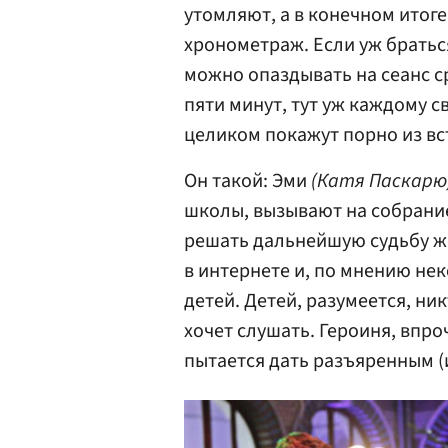
утомляют, а в конечном итог
хронометраж. Если уж браться
можно опаздывать на сеанс ср
пяти минут, тут уж каждому св
целиком покажут порно из вс
Он такой: Эми
(Катя Паскарю
школы, вызывают на собрание
решать дальнейшую судьбу ж
в интернете и, по мнению не
детей. Детей, разумеется, ни
хочет слушать. Героиня, впро
пытается дать разъяренным (