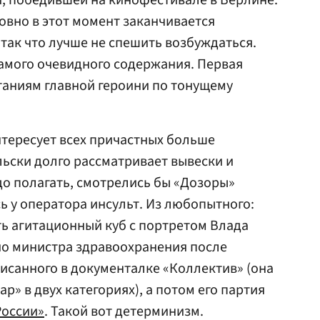
, победившей на кинофестивале в Берлине.
вно в этот момент заканчивается
 так что лучше не спешить возбуждаться.
самого очевидного содержания. Первая
таниям главной героини по тонущему
тересует всех причастных больше
льски долго рассматривает вывески и
адо полагать, смотрелись бы «Дозоры»
сь у оператора инсульт. Из любопытного:
ь агитационный куб с портретом Влада
ио министра здравоохранения после
исанного в документалке «Коллектив» (она
р» в двух категориях), а потом его партия
России»
. Такой вот детерминизм.