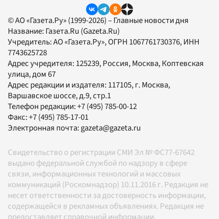
© АО «Газета.Ру» (1999-2026) – Главные новости дня
Название:
Газета.Ru
(Gazeta.Ru)
Учредитель:
АО «Газета.Ру»
, ОГРН 1067761730376, ИНН
7743625728
Адрес учредителя: 125239, Россия, Москва, Коптевская
улица, дом 67
Адрес редакции и издателя:
117105
, г.
Москва
,
Варшавское шоссе, д.9, стр.1
Телефон редакции:
+7 (495) 785-00-12
Факс:
+7 (495) 785-17-01
Электронная почта:
gazeta@gazeta.ru
Свидетельство о регистрации СМИ Эл № ФС77-67642
выдано федеральной службой по надзору в сфере
связи, информационных технологий и массовых
коммуникаций (Роскомнадзор) 10.11.2016 г. Редакция не
несет ответственности за достоверность информации,
содержащейся в рекламных объявлениях. Редакция не
предоставляет справочной информации.