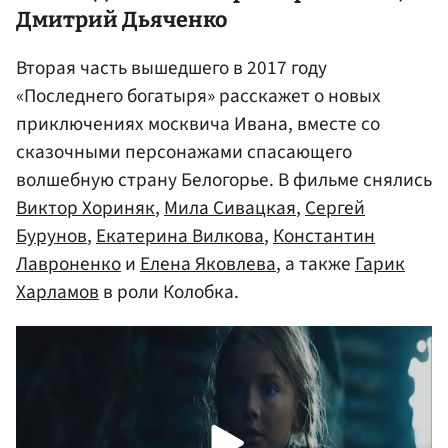
Дмитрий Дьяченко
Вторая часть вышедшего в 2017 году
«Последнего богатыря» расскажет о новых
приключениях москвича Ивана, вместе со
сказочными персонажами спасающего
волшебную страну Белогорье. В фильме снялись
Виктор Хориняк
,
Мила Сивацкая
,
Сергей
Бурунов
,
Екатерина Вилкова
,
Константин
Лавроненко
и
Елена Яковлева
, а также
Гарик
Харламов
в роли Колобка.