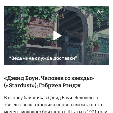
«
Дэвид Боуи
. Человек со звезды»
(«Stardust»);
Гэбриел Рэндж
В основу байопика «Дэвид Боуи. Человек со
звезды» вошла хроника первого визита на тот
момент молодого британца в Штаты в 1971 году