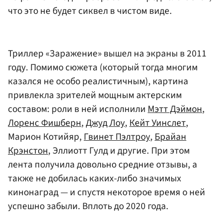
что это не будет сиквел в чистом виде.
Триллер «Заражение» вышел на экраны в 2011
году. Помимо сюжета (который тогда многим
казался не особо реалистичным), картина
привлекла зрителей мощным актерским
составом: роли в ней исполнили
Мэтт Дэймон
,
Лоренс Фишберн
,
Джуд Лоу
,
Кейт Уинслет
,
Марион Котийяр,
Гвинет Пэлтроу
,
Брайан
Крэнстон
, Эллиотт Гулд и другие. При этом
лента получила довольно средние отзывы, а
также не добилась каких-либо значимых
кинонаград — и спустя некоторое время о ней
успешно забыли. Вплоть до 2020 года.