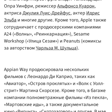
Опра Уинфри, режиссер
Альфонсо Куарон
,
актриса
Джулия Луис-Дрейфус
, актер
Идрис
Эльба
и многие другие. Кроме того, Apple также
сотрудничает с продюсерскими компаниями
A24 («Волны», «Реинкарнация»), Sesame
Workshop («Улица Сезам») и Peanuts (комиксы
за авторством
Чарльза М. Шульца
).
Appian Way продюсировала нескольких
фильмов с Леонардо Ди Каприо, таких как
«Авиатор», «Остров проклятых» и «Волк с Уолл-
стрит» Мартина Скорсезе. Кроме того, в багаже
компании полнометражные фильмы «Из пекла»,
«Мартовские иды», а также документальное
кино «Вирунга», «Скотозаговор» и другие. В мае