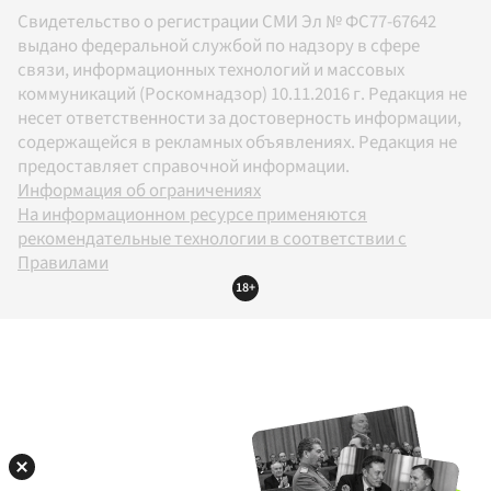
Свидетельство о регистрации СМИ Эл № ФС77-67642
выдано федеральной службой по надзору в сфере
связи, информационных технологий и массовых
коммуникаций (Роскомнадзор) 10.11.2016 г. Редакция не
несет ответственности за достоверность информации,
содержащейся в рекламных объявлениях. Редакция не
предоставляет справочной информации.
Информация об ограничениях
На информационном ресурсе применяются
рекомендательные технологии в соответствии с
Правилами
18+