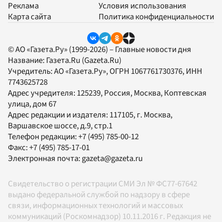
Реклама
Условия использования
Карта сайта
Политика конфиденциальности
© АО «Газета.Ру» (1999-2026) – Главные новости дня
Название:
Газета.Ru
(Gazeta.Ru)
Учредитель:
АО «Газета.Ру»
, ОГРН 1067761730376, ИНН
7743625728
Адрес учредителя: 125239, Россия, Москва, Коптевская
улица, дом 67
Адрес редакции и издателя:
117105
, г.
Москва
,
Варшавское шоссе, д.9, стр.1
Телефон редакции:
+7 (495) 785-00-12
Факс:
+7 (495) 785-17-01
Электронная почта:
gazeta@gazeta.ru
Свидетельство о регистрации СМИ Эл № ФС77-67642
выдано федеральной службой по надзору в сфере
связи, информационных технологий и массовых
коммуникаций (Роскомнадзор) 10.11.2016 г. Редакция не