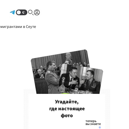
Авторизоваться
 мигрантами в Сеуте
Угадайте,
где настоящее
фото