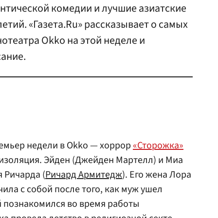
нтической комедии и лучшие азиатские
тий. «Газета.Ru» рассказывает о самых
отеатра Okko на этой неделе и
сание.
емьер недели в Okko — хоррор
«Сторожка»
 изоляция. Эйден (Джейден Мартелл) и Миа
 Ричарда (
Ричард Армитедж
). Его жена Лора
чила с собой после того, как муж ушел
ой познакомился во время работы