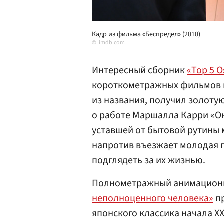
Кадр из фильма «Беспредел» (2010)
imdb.com
Интересный сборник
«Top 5 O
короткометражных фильмов пр
из названия, получил золотую
о работе Маршалла Карри «О
уставшей от бытовой рутины 
напротив въезжает молодая п
подглядеть за их жизнью.
Полнометражный анимацио
неполноценного человека»
пр
японского классика начала ХХ