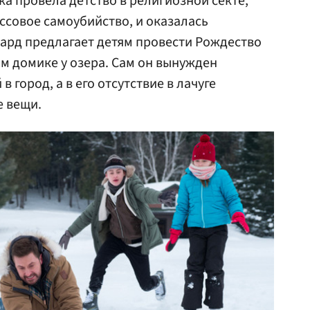
ка провела детство в религиозной секте,
совое самоубийство, и оказалась
ард предлагает детям провести Рождество
ом домике у озера. Сам он вынужден
в город, а в его отсутствие в лачуге
е вещи.