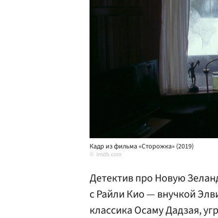
Кадр из фильма «Сторожка» (2019)
imdb.com
Детектив про Новую Зеланд
с Райли Кио — внучкой Элв
классика Осаму Дадзая, уг