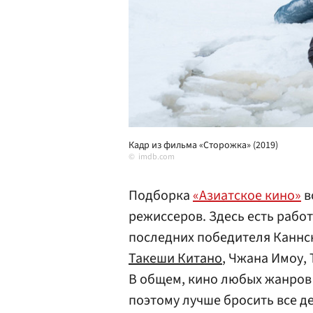
Кадр из фильма «Сторожка» (2019)
imdb.com
Подборка
«Азиатское кино»
в
режиссеров. Здесь есть рабо
последних победителя Каннск
Такеши Китано
, Чжана Имоу, 
В общем, кино любых жанров и
поэтому лучше бросить все д