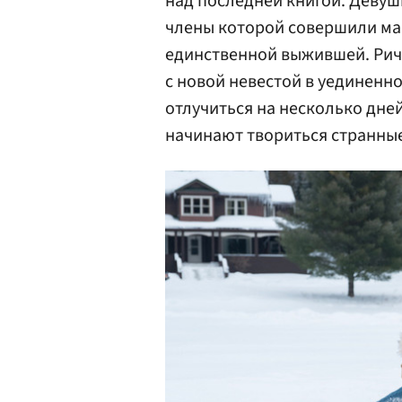
над последней книгой. Девуш
члены которой совершили мас
единственной выжившей. Рич
с новой невестой в уединенн
отлучиться на несколько дней 
начинают твориться странны