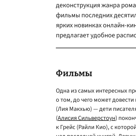
деконструкция жанра рома
фильмы последних десятиле
ярких новинках онлайн-кин
предлагает удобное распи
Фильмы
Одна из самых интересных пр
о том, до чего может довести
(Лия Макхью) — дети писателя
(
Алисия Сильверстоун
) покон
к Грейс (Райли Кио), с котор