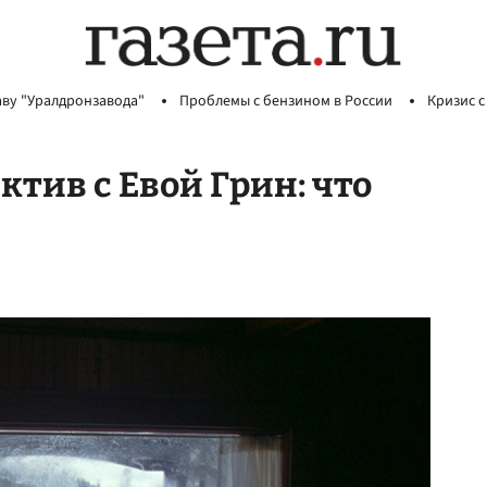
аву "Уралдронзавода"
Проблемы с бензином в России
Кризис с
тив с Евой Грин: что