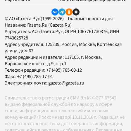
© АО «Газета.Ру» (1999-2026) – Главные новости дня
Название:
Газета.Ru
(Gazeta.Ru)
Учредитель:
АО «Газета.Ру»
, ОГРН 1067761730376, ИНН
7743625728
Адрес учредителя: 125239, Россия, Москва, Коптевская
улица, дом 67
Адрес редакции и издателя:
117105
, г.
Москва
,
Варшавское шоссе, д.9, стр.1
Телефон редакции:
+7 (495) 785-00-12
Факс:
+7 (495) 785-17-01
Электронная почта:
gazeta@gazeta.ru
Свидетельство о регистрации СМИ Эл № ФС77-67642
выдано федеральной службой по надзору в сфере
связи, информационных технологий и массовых
коммуникаций (Роскомнадзор) 10.11.2016 г. Редакция не
несет ответственности за достоверность информации,
содержащейся в рекламных объявлениях. Редакция не