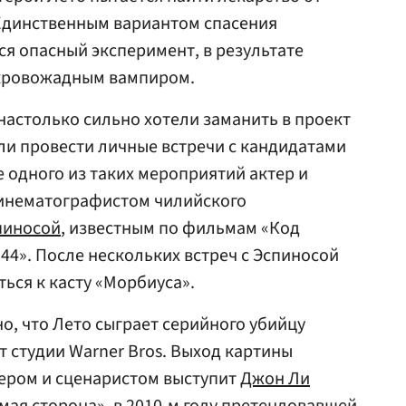
 Единственным вариантом спасения
ся опасный эксперимент, в результате
 кровожадным вампиром.
 настолько сильно хотели заманить в проект
ли провести личные встречи с кандидатами
е одного из таких мероприятий актер и
инематографистом чилийского
пиносой
, известным по фильмам «Код
44». После нескольких встреч с Эспиносой
ься к касту «Морбиуса».
о, что Лето сыграет серийного убийцу
т студии Warner Bros. Выход картины
ссером и сценаристом выступит
Джон Ли