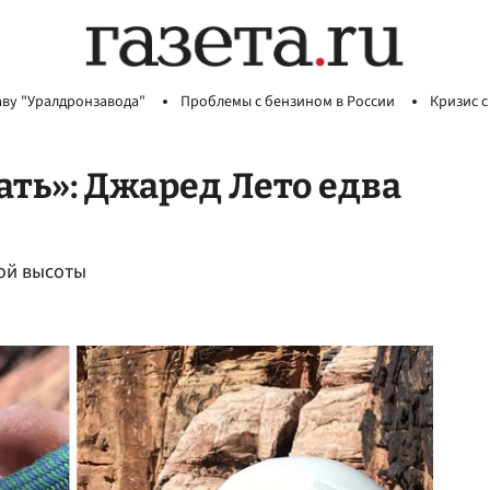
аву "Уралдронзавода"
Проблемы с бензином в России
Кризис с
ать»: Джаред Лето едва
вой высоты