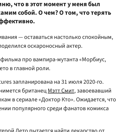
мню, что в этот момент у меня был
амим собой. О чем? О том, что терять
эффективно.
живания — оставаться настолько спокойным,
поделился оскароносный актер.
 фильма про вампира-мутанта «Морбиус,
то в главной роли.
ures запланирована на 31 июля 2020-го.
снимется британец
Мэтт Смит
, завоевавший
кам в сериале «Доктор Кто». Ожидается, что
ении популярного среди фанатов комикса
 герой Лето пытается найти лекарство от