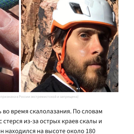
a признана в России экстремистской и запрещена)
 во время скалолазания. По словам
 стерся из-за острых краев скалы и
он находился на высоте около 180