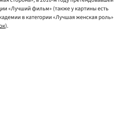
мая сторона», в 2010-м году претендовавшей
ии «Лучший фильм» (также у картины есть
кадемии в категории «Лучшая женская роль»
ок
).