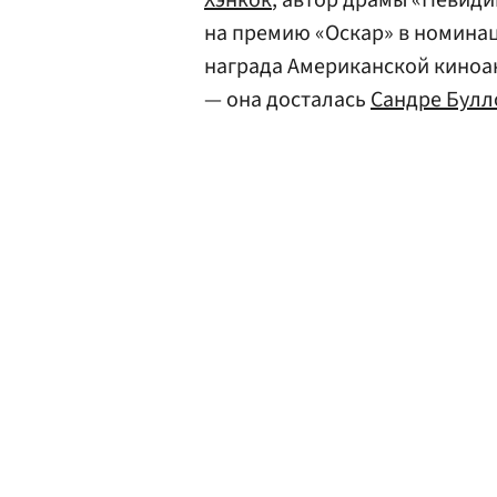
Хэнкок
, автор драмы «Невиди
на премию «Оскар» в номинац
награда Американской киноа
— она досталась
Сандре Булл