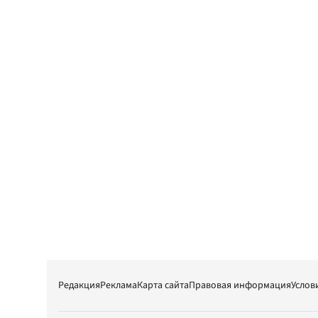
Редакция
Реклама
Карта сайта
Правовая информация
Услов