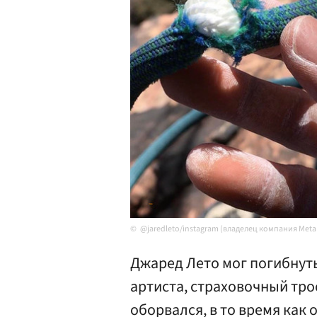
@jaredleto/instagram (владелец компания Met
Джаред Лето мог погибнуть
артиста, страховочный трос
оборвался, в то время как 