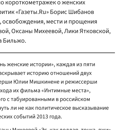
о короткометражек о женских
итик «Газеты.Ru» Борис Шибанов
, освобождения, мести и прощения
вой, Оксаны Михеевой, Лики Ятковской,
а Бильжо.
ь женские истории», каждая из пяти
аскрывает историю отношений двух
серши Юлии Мишкинене и режиссерши
хода их фильма «Интимные места»,
го с табуированными в российском
чуть ли не как политическое высказывание
ских событий 2013 года.