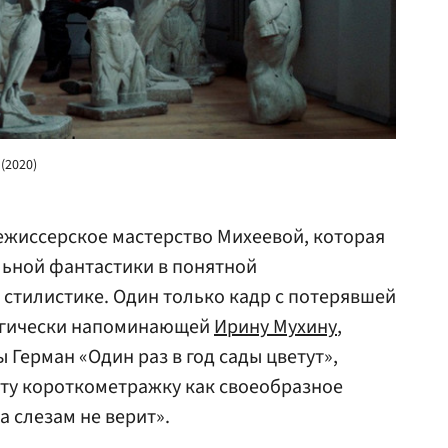
(2020)
ежиссерское мастерство Михеевой, которая
льной фантастики в понятной
 стилистике. Один только кадр с потерявшей
огически напоминающей
Ирину Мухину
,
Герман «Один раз в год сады цветут»,
эту короткометражку как своеобразное
 слезам не верит».