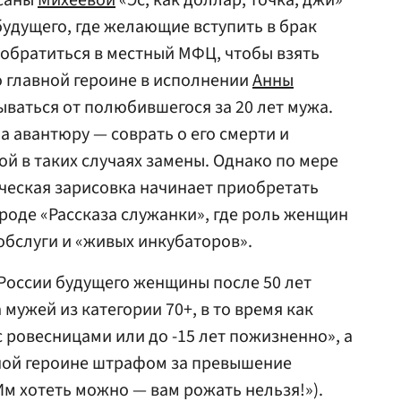
ксаны
Михеевой
«Эс, как доллар, точка, джи»
будущего, где желающие вступить в брак
братиться в местный МФЦ, чтобы взять
о главной героине в исполнении
Анны
ываться от полюбившегося за 20 лет мужа.
а авантюру — соврать о его смерти и
ой в таких случаях замены. Однако по мере
ческая зарисовка начинает приобретать
роде «Рассказа служанки», где роль женщин
обслуги и «живых инкубаторов».
 России будущего женщины после 50 лет
 мужей из категории 70+, в то время как
 ровесницами или до -15 лет пожизненно», а
ной героине штрафом за превышение
Им хотеть можно — вам рожать нельзя!»).