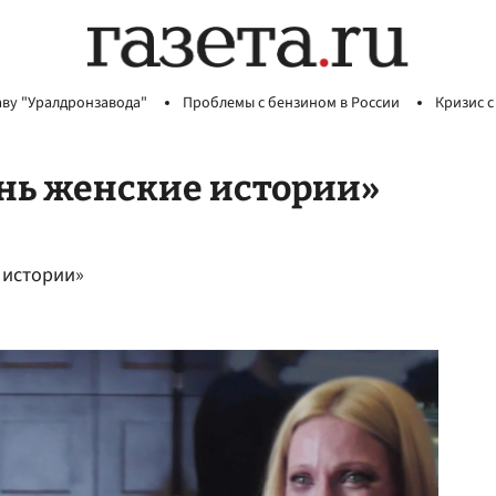
аву "Уралдронзавода"
Проблемы с бензином в России
Кризис с
ень женские истории»
 истории»