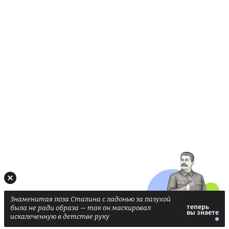
Знаменитая поза Сталина с ладонью за пазухой
была не ради образа — так он маскировал
искалеченную в детстве руку