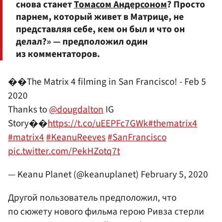
снова станет
Томасом Андерсоном
? Просто
парнем, который живет в Матрице, не
представляя себе, кем он был и что он
делал?» — предположил один
из комментаторов.
��The Matrix 4 filming in San Francisco! - Feb 5
2020
Thanks to
@dougdalton
IG
Story��
https://t.co/uEEPFc7GWk
#thematrix4
#matrix4
#KeanuReeves
#SanFrancisco
pic.twitter.com/PekHZotq7t
— Keanu Planet (@keanuplanet)
February 5, 2020
Другой пользователь предположил, что
по сюжету нового фильма герою Ривза стерли