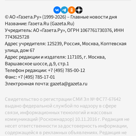
© АО «Газета.Ру» (1999-2026) – Главные новости дня
Название:
Газета.Ru
(Gazeta.Ru)
Учредитель:
АО «Газета.Ру»
, ОГРН 1067761730376, ИНН
7743625728
Адрес учредителя: 125239, Россия, Москва, Коптевская
улица, дом 67
Адрес редакции и издателя:
117105
, г.
Москва
,
Варшавское шоссе, д.9, стр.1
Телефон редакции:
+7 (495) 785-00-12
Факс:
+7 (495) 785-17-01
Электронная почта:
gazeta@gazeta.ru
Свидетельство о регистрации СМИ Эл № ФС77-67642
выдано федеральной службой по надзору в сфере
связи, информационных технологий и массовых
коммуникаций (Роскомнадзор) 10.11.2016 г. Редакция не
несет ответственности за достоверность информации,
содержащейся в рекламных объявлениях. Редакция не