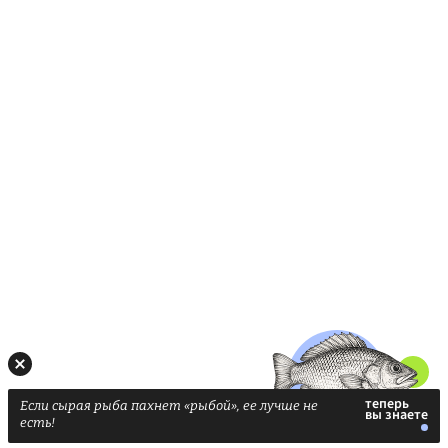
Если сырая рыба пахнет «рыбой», ее лучше не
есть!