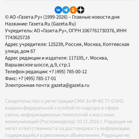
© АО «Газета.Ру» (1999-2026) – Главные новости дня
Название:
Газета.Ru
(Gazeta.Ru)
Учредитель:
АО «Газета.Ру»
, ОГРН 1067761730376, ИНН
7743625728
Адрес учредителя: 125239, Россия, Москва, Коптевская
улица, дом 67
Адрес редакции и издателя:
117105
, г.
Москва
,
Варшавское шоссе, д.9, стр.1
Телефон редакции:
+7 (495) 785-00-12
Факс:
+7 (495) 785-17-01
Электронная почта:
gazeta@gazeta.ru
Свидетельство о регистрации СМИ Эл № ФС77-67642
выдано федеральной службой по надзору в сфере
связи, информационных технологий и массовых
коммуникаций (Роскомнадзор) 10.11.2016 г. Редакция не
несет ответственности за достоверность информации,
содержащейся в рекламных объявлениях. Редакция не