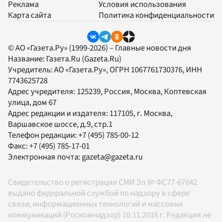
Реклама
Условия использования
Карта сайта
Политика конфиденциальности
© АО «Газета.Ру» (1999-2026) – Главные новости дня
Название:
Газета.Ru
(Gazeta.Ru)
Учредитель:
АО «Газета.Ру»
, ОГРН 1067761730376, ИНН
7743625728
Адрес учредителя: 125239, Россия, Москва, Коптевская
улица, дом 67
Адрес редакции и издателя:
117105
, г.
Москва
,
Варшавское шоссе, д.9, стр.1
Телефон редакции:
+7 (495) 785-00-12
Факс:
+7 (495) 785-17-01
Электронная почта:
gazeta@gazeta.ru
Свидетельство о регистрации СМИ Эл № ФС77-67642
выдано федеральной службой по надзору в сфере
связи, информационных технологий и массовых
коммуникаций (Роскомнадзор) 10.11.2016 г. Редакция не