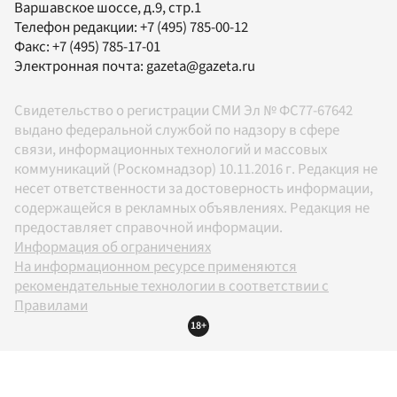
Варшавское шоссе, д.9, стр.1
Телефон редакции:
+7 (495) 785-00-12
Факс:
+7 (495) 785-17-01
Электронная почта:
gazeta@gazeta.ru
Свидетельство о регистрации СМИ Эл № ФС77-67642
выдано федеральной службой по надзору в сфере
связи, информационных технологий и массовых
коммуникаций (Роскомнадзор) 10.11.2016 г. Редакция не
несет ответственности за достоверность информации,
содержащейся в рекламных объявлениях. Редакция не
предоставляет справочной информации.
Информация об ограничениях
На информационном ресурсе применяются
рекомендательные технологии в соответствии с
Правилами
18+