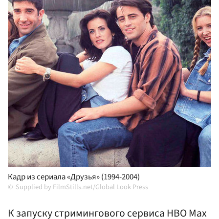
Кадр из сериала «Друзья» (1994-2004)
Supplied by FilmStills.net/Global Look Press
К запуску стримингового сервиса HBO Max