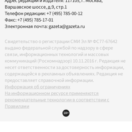
Адрес редакции и издателя:
117105
, г.
Москва
,
Варшавское шоссе, д.9, стр.1
Телефон редакции:
+7 (495) 785-00-12
Факс:
+7 (495) 785-17-01
Электронная почта:
gazeta@gazeta.ru
Свидетельство о регистрации СМИ Эл № ФС77-67642
выдано федеральной службой по надзору в сфере
связи, информационных технологий и массовых
коммуникаций (Роскомнадзор) 10.11.2016 г. Редакция не
несет ответственности за достоверность информации,
содержащейся в рекламных объявлениях. Редакция не
предоставляет справочной информации.
Информация об ограничениях
На информационном ресурсе применяются
рекомендательные технологии в соответствии с
Правилами
18+