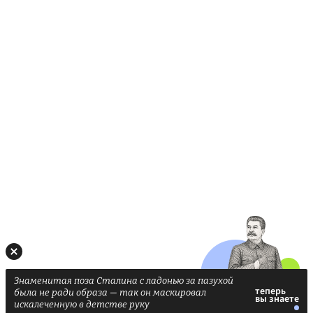
Знаменитая поза Сталина с ладонью за пазухой
была не ради образа — так он маскировал
искалеченную в детстве руку