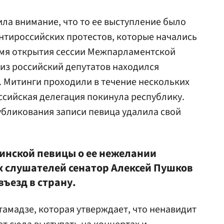
ила внимание, что то ее выступление было
нтироссийских протестов, которые начались
время открытия сессии Межпарламентской
из российский депутатов находился
а. Митинги проходили в течение нескольких
оссийская делегация покинула республику.
убликования записи певица удалила свой
зинской певицы о ее нежелании
х слушателей сенатор Алексей Пушков
ъезд в страну.
тамадзе, которая утверждает, что ненавидит