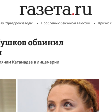
аву "Уралдронзавода"
Проблемы с бензином в России
Кризис с
 Пушков обвинил
и
иянам Катамадзе в лицемерии