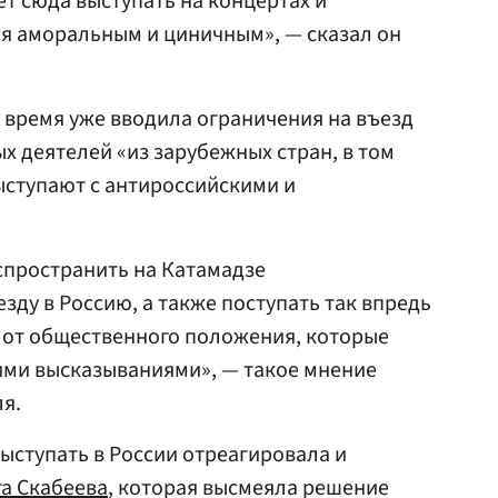
ет сюда выступать на концертах и
ся аморальным и циничным», — сказал он
е время уже вводила ограничения на въезд
х деятелей «из зарубежных стран, в том
выступают с антироссийскими и
.
аспространить на Катамадзе
зду в Россию, а также поступать так впредь
 от общественного положения, которые
ими высказываниями», — такое мнение
я.
выступать в России отреагировала и
а Скабеева
, которая высмеяла решение