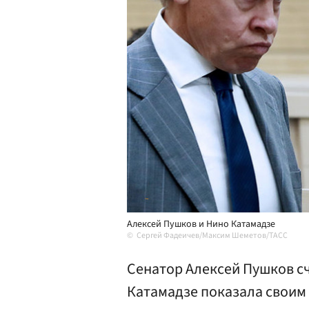
Алексей Пушков и Нино Катамадзе
Сергей Фадеичев/Максим Шеметов/ТАСС
Сенатор Алексей Пушков сч
Катамадзе показала своим