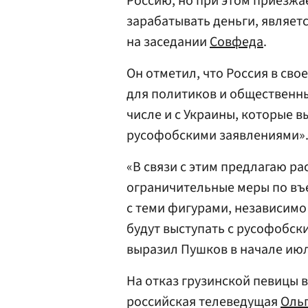
Россию, но при этом приезжа
зарабатывать деньги, являет
на заседании
Совфеда
.
Он отметил, что Россия в сво
для политиков и общественны
числе и с Украины, которые 
русофобскими заявлениями»
«В связи с этим предлагаю р
ограничительные меры по въе
с теми фигурами, независимо
будут выступать с русофобск
выразил Пушков в начале июл
На отказ грузинской певицы 
российская телеведущая
Ольг