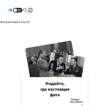
Авторизоваться
 мигрантами в Сеуте
Угадайте,
где настоящее
фото