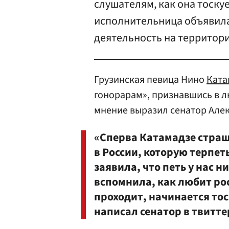
слушателям, как она тоску
исполнительница объявила
деятельность на территори
Грузинская певица Нино
Ката
гонорарам», признавшись в л
мнение выразил сенатор Але
«Сперва Катамадзе страш
в России, которую терпет
заявила, что петь у нас н
вспомнила, как любит ро
проходит, начинается то
написал сенатор в твитте