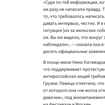
«Судя по той информации, ко
ни разу не написали правду. 
то, что требовалось написать.
давать интервью, честно. И я 
ситуация [из-за июньских соб
ли. Вы же видели, что вокруг
наблюдали», — сказала она в
делать официальные заявлени
В конце июня Нино Катамадзе
что поддерживает протестующ
антироссийских акций требов
Грузии. Певица отметила, что
от которого она «не могла от
девочки», под аккомпанемен
на фестивале в Москве.