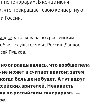
ет по гонорарам. В конце июня
, что прекращает свою концертную
и России.
мадзе
затосковала по «российским
юбви к слушателям из России. Данное
ксей
Пушков
.
но оправдывалась, что вообще пела
ь не может и считает врагом; затем
икогда больше не будет. А тут вдруг
ссийских зрителей. Ненависть
ска по российским гонорарам», —
ре.