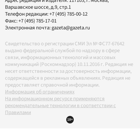
Адрес редакции и издателя:
117105
, г.
Москва
,
Варшавское шоссе, д.9, стр.1
Телефон редакции:
+7 (495) 785-00-12
Факс:
+7 (495) 785-17-01
Электронная почта:
gazeta@gazeta.ru
Свидетельство о регистрации СМИ Эл № ФС77-67642
выдано федеральной службой по надзору в сфере
связи, информационных технологий и массовых
коммуникаций (Роскомнадзор) 10.11.2016 г. Редакция не
несет ответственности за достоверность информации,
содержащейся в рекламных объявлениях. Редакция не
предоставляет справочной информации.
Информация об ограничениях
На информационном ресурсе применяются
рекомендательные технологии в соответствии с
Правилами
18+