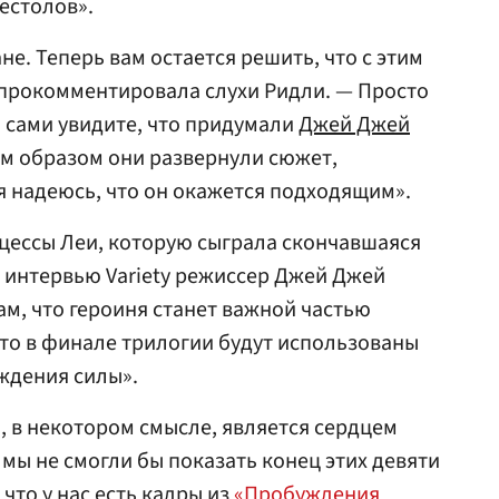
естолов».
не. Теперь вам остается решить, что с этим
— прокомментировала слухи Ридли. — Просто
 сами увидите, что придумали
Джей Джей
им образом они развернули сюжет,
 я надеюсь, что он окажется подходящим».
цессы Леи, которую сыграла скончавшаяся
 в интервью Variety режиссер Джей Джей
м, что героиня станет важной частью
что в финале трилогии будут использованы
ждения силы».
, в некотором смысле, является сердцем
 мы не смогли бы показать конец этих девяти
что у нас есть кадры из
«Пробуждения