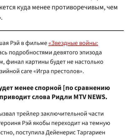
жется куда менее противоречивым, чем
.
вшая Рэй в фильме
«Звездные войны:
ась подробностями девятого эпизода
ам, финал картины будет не настолько
зийной саге «Игра престолов».
удет менее спорной [по сравнению
— приводит слова Ридли MTV NEWS.
ызвал трейлер заключительной части
 героиня Рэй якобы переходит на темную
естно, поступила Дейенерис Таргариен