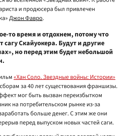
ся во вселенной «Звездных войн». К работе
нариста и продюсера был привлечен
ка»
Джон Фавро
.
ое-то время и отдохнем, потому что
 сагу Скайуокера. Будут и другие
ах», но перед этим будет небольшой
н.
фильм
«Хан Соло. Звездные войны: Истории»
 сборам за 40 лет существования франшизы.
эффект мог быть вызван переизбытком
зник на потребительском рынке из-за
заработать больше денег. С этим же они
ерерыв перед выпуском новых частей саги.