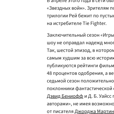
В апреле этого года в сети б
«Звездных войн». Зрителям п
трилогии Рей бежит по пусты
на истребителе Tie Fighter.
Заключительный сезон «Игры 
шоу не оправдал надежд мног
Так, шестой эпизод, в которо
самым худшим за всю историю 
публикуются рейтинги фильмо
48 процентов одобрения, а ве
седьмой сезон положительно 
поклонники фантастической 
Дэвид Бениофф
и Д. Б. Уайс
авторами», не имея возможн
от писателя
Джорджа Мартин