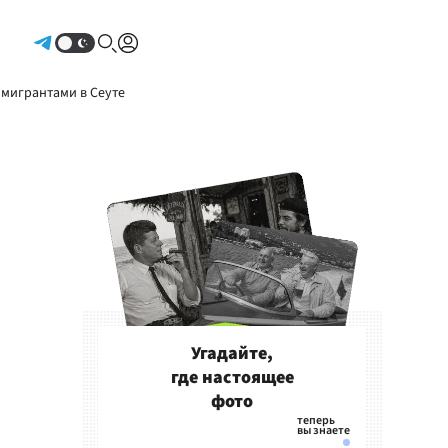
Авторизоваться
 мигрантами в Сеуте
Угадайте,
где настоящее
фото