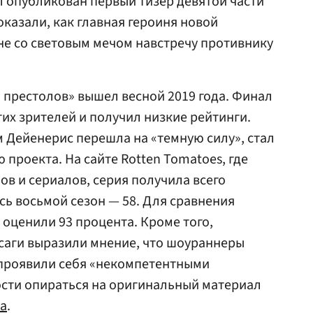
ыл опубликован первый тизер девятой части
оказали, как главная героиня новой
не со световым мечом навстречу противнику
престолов» вышел весной 2019 года. Финал
их зрителей и получил низкие рейтинги.
м Дейенерис перешла на «темную силу», стал
проекта. На сайте Rotten Tomatoes, где
в и сериалов, серия получила всего
сь восьмой сезон — 58. Для сравнения
оценили 93 процента. Кроме того,
саги выразили мнение, что шоураннеры
с проявили себя «некомпетентными
ости опираться на оригинальный материал
а
.