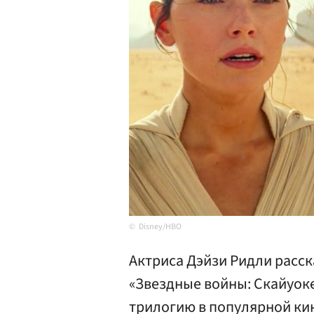
Disney/HBO
Актриса Дэйзи Ридли расск
«Звездные войны: Скайуок
трилогию в популярной ки