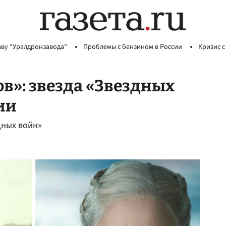
аву "Уралдронзавода"
Проблемы с бензином в России
Кризис с
в»: звезда «Звездных
ии
дных войн»