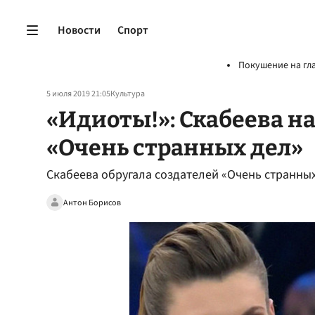
Новости
Спорт
Покушение на гл
5 июля 2019 21:05
Культура
«Идиоты!»: Скабеева на
«Очень странных дел»
Скабеева обругала создателей «Очень странных
Антон Борисов