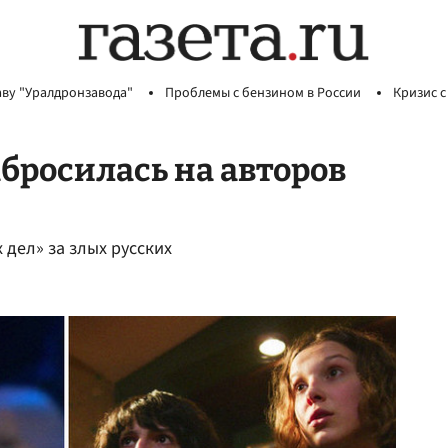
аву "Уралдронзавода"
Проблемы с бензином в России
Кризис с
бросилась на авторов
 дел» за злых русских