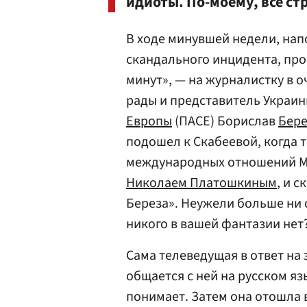
идиоты. По-моему, все ст
В ходе минувшей недели, нап
скандального инцидента, пр
минут», — на журналистку в 
рады и представитель Украи
Европы
(ПАСЕ) Борислав
Бере
подошел к Скабеевой, когда 
международных отношений Мо
Николаем Платошкиным
, и 
Береза». Неужели больше ни 
никого в вашей фантазии нет
Сама телеведущая в ответ на э
общается с ней на русском яз
понимает. Затем она отошла 