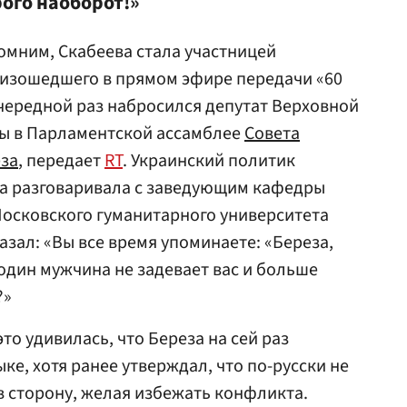
рого наоборот!»
омним, Скабеева стала участницей
оизошедшего в прямом эфире передачи «60
очередной раз набросился депутат Верховной
ны в Парламентской ассамблее
Совета
за
, передает
RT
. Украинский политик
та разговаривала с заведующим кафедры
сковского гуманитарного университета
сказал: «Вы все время упоминаете: «Береза,
один мужчина не задевает вас и больше
?»
то удивилась, что Береза на сей раз
ыке, хотя ранее утверждал, что по-русски не
в сторону, желая избежать конфликта.