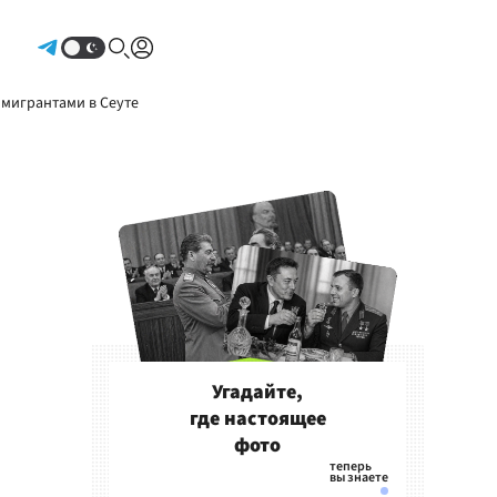
Авторизоваться
 мигрантами в Сеуте
Угадайте,
где настоящее
фото