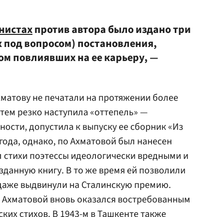
нистах
против автора было издано три
х под вопросом) постановления,
м повлиявших на ее карьеру, —
хматову не печатали на протяжении более
Затем резко наступила «оттепель» —
тности, допустила к выпуску ее сборник «Из
лгода, однако, по Ахматовой был нанесен
 стихи поэтессы идеологически вредными и
зданную книгу. В то же время ей позволили
 даже выдвинули на Сталинскую премию.
т Ахматовой вновь оказался востребованным
ких стихов. В 1943-м в Ташкенте также