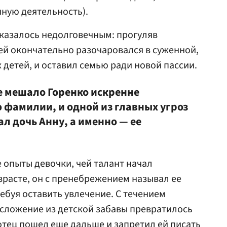
ную деятельность).
казалось недолговечным: прогуляв
ей окончательно разочаровался в суженной,
 детей, и оставил семью ради новой пассии.
не мешало Горенко искренне
 фамилии, и одной из главных угроз
ал дочь Анну, а именно — ее
 опыты девочки, чей талант начал
зрасте, он с пренебрежением называл ее
ебуя оставить увлечение. С течением
осложение из детской забавы превратилось
отец пошел еще дальше и запретил ей писать