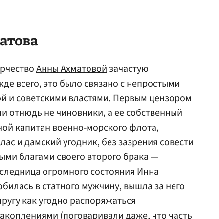
матова
ворчество
Анны Ахматовой
зачастую
жде всего, это было связано с непростыми
й и советскими властями. Первым цензором
ли отнюдь не чиновники, а ее собственный
вной капитан военно-морского флота,
елас и дамский угодник, без зазрения совести
ыми благами своего второго брака —
аследница огромного состояния Инна
юбилась в статного мужчину, вышла за него
пругу как угодно распоряжаться
коплениями (поговаривали даже, что часть