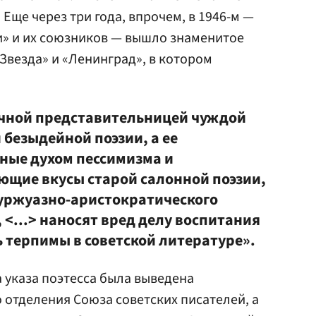
Еще через три года, впрочем, в 1946-м —
и» и их союзников — вышло знаменитое
Звезда» и «Ленинград», в котором
ичной представительницей чуждой
 безыдейной поэзии, а ее
ные духом пессимизма и
щие вкусы старой салонной поэзии,
уржуазно-аристократического
 <...> наносят вред делу воспитания
 терпимы в советской литературе».
а указа поэтесса была выведена
 отделения Союза советских писателей, а