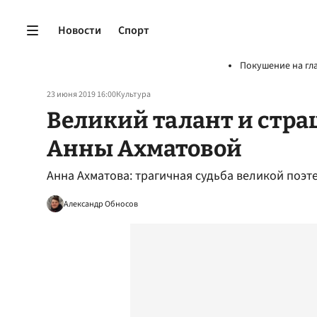
Новости
Спорт
Покушение на гл
23 июня 2019 16:00
Культура
Великий талант и стра
Анны Ахматовой
Анна Ахматова: трагичная судьба великой поэт
Александр Обносов