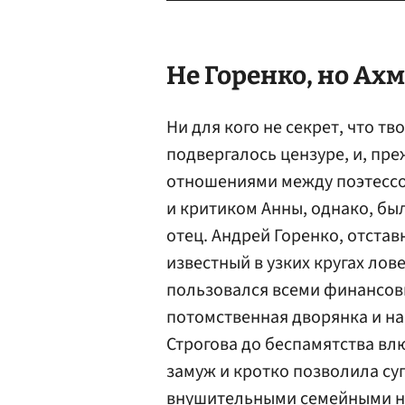
Не Горенко, но Ах
Ни для кого не секрет, что т
подвергалось цензуре, и, пре
отношениями между поэтессо
и критиком Анны, однако, бы
отец. Андрей Горенко, отста
известный в узких кругах лов
пользовался всеми финансов
потомственная дворянка и н
Строгова до беспамятства вл
замуж и кротко позволила су
внушительными семейными на