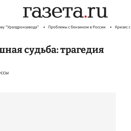
аву "Уралдронзавода"
Проблемы с бензином в России
Кризис с
шная судьба: трагедия
ессы