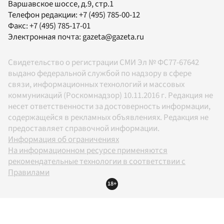
Варшавское шоссе, д.9, стр.1
Телефон редакции:
+7 (495) 785-00-12
Факс:
+7 (495) 785-17-01
Электронная почта:
gazeta@gazeta.ru
Свидетельство о регистрации СМИ Эл № ФС77-67642
выдано федеральной службой по надзору в сфере
связи, информационных технологий и массовых
коммуникаций (Роскомнадзор) 10.11.2016 г. Редакция не
несет ответственности за достоверность информации,
содержащейся в рекламных объявлениях. Редакция не
предоставляет справочной информации.
Информация об ограничениях
На информационном ресурсе применяются
рекомендательные технологии в соответствии с
Правилами
18+