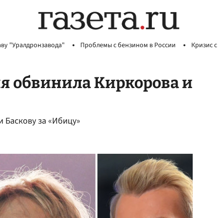
аву "Уралдронзавода"
Проблемы с бензином в России
Кризис с
я обвинила Киркорова и
и Баскову за «Ибицу»