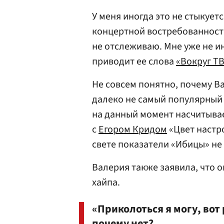
У меня иногда это не стыкуетс
концертной востребованности
не отслеживаю. Мне уже не ин
приводит ее слова
«Вокруг Т
Не совсем понятно, почему Ва
далеко не самый популярный 
на данный момент насчитывае
с
Егором Кридом
«Цвет настро
свете показатели «Ибицы» н
Валерия также заявила, что о
хайпа.
«Приколоться я могу, вот
почему нет?