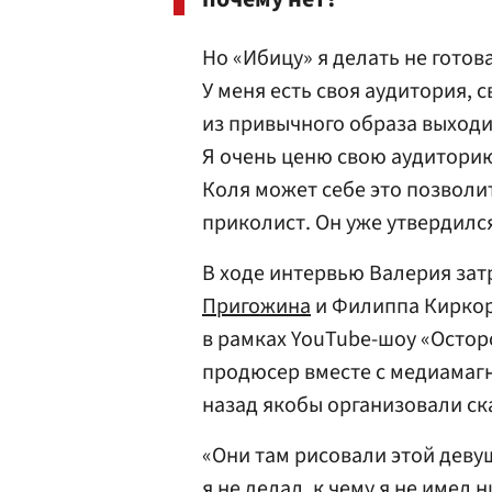
Но «Ибицу» я делать не готова
У меня есть своя аудитория, с
из привычного образа выходит
Я очень ценю свою аудиторию
Коля может себе это позволит
приколист. Он уже утвердилс
В ходе интервью Валерия за
Пригожина
и Филиппа Киркор
в рамках YouTube-шоу «Остор
продюсер вместе с медиама
назад якобы организовали с
«Они там рисовали этой девуш
я не делал, к чему я не имел 