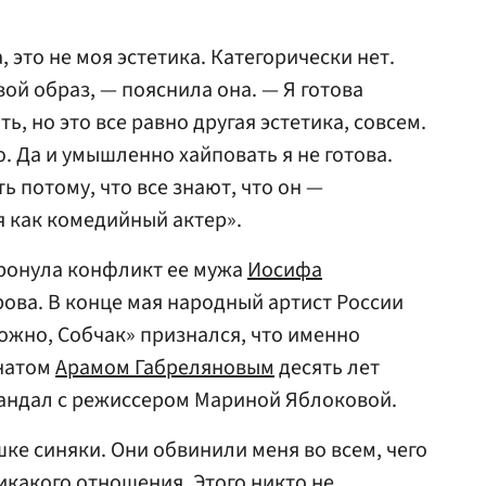
, это не моя эстетика. Категорически нет.
вой образ, — пояснила она. — Я готова
ь, но это все равно другая эстетика, совсем.
. Да и умышленно хайповать я не готова.
ь потому, что все знают, что он —
я как комедийный актер».
тронула конфликт ее мужа
Иосифа
ова. В конце мая народный артист России
ожно, Собчак» признался, что именно
гнатом
Арамом Габреляновым
десять лет
кандал с режиссером Мариной Яблоковой.
ке синяки. Они обвинили меня во всем, чего
никакого отношения. Этого никто не