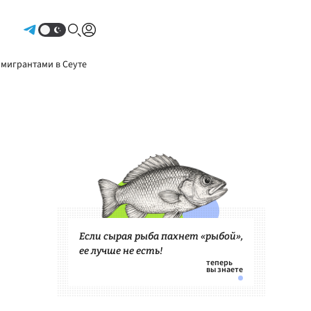
Авторизоваться
 мигрантами в Сеуте
Если сырая рыба пахнет «рыбой»,
ее лучше не есть!