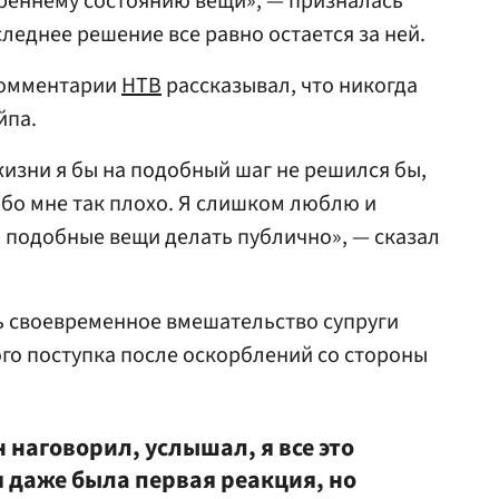
реннему состоянию вещи», — призналась
следнее решение все равно остается за ней.
комментарии
НТВ
рассказывал, что никогда
йпа.
жизни я бы на подобный шаг не решился бы,
обо мне так плохо. Я слишком люблю и
 подобные вещи делать публично», — сказал
ь своевременное вмешательство супруги
го поступка после оскорблений со стороны
он наговорил, услышал, я все это
ня даже была первая реакция, но