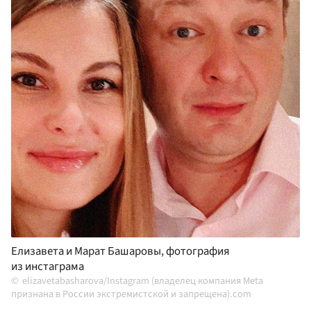
Елизавета и Марат Башаровы, фотография
из инстаграма
elizavetabasharova/Instagram (владелец компания Meta
признана в России экстремистской и запрещена).com