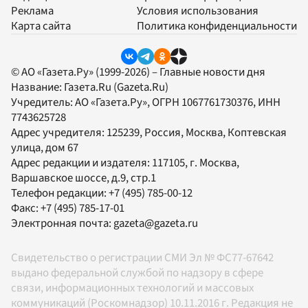
Реклама
Условия использования
Карта сайта
Политика конфиденциальности
© АО «Газета.Ру» (1999-2026) – Главные новости дня
Название:
Газета.Ru
(Gazeta.Ru)
Учредитель:
АО «Газета.Ру»
, ОГРН 1067761730376, ИНН
7743625728
Адрес учредителя: 125239, Россия, Москва, Коптевская
улица, дом 67
Адрес редакции и издателя:
117105
, г.
Москва
,
Варшавское шоссе, д.9, стр.1
Телефон редакции:
+7 (495) 785-00-12
Факс:
+7 (495) 785-17-01
Электронная почта:
gazeta@gazeta.ru
Свидетельство о регистрации СМИ Эл № ФС77-67642
выдано федеральной службой по надзору в сфере
связи, информационных технологий и массовых
коммуникаций (Роскомнадзор) 10.11.2016 г. Редакция не