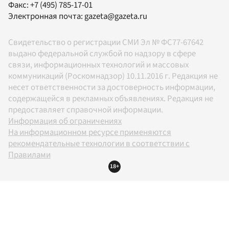
Факс:
+7 (495) 785-17-01
Электронная почта:
gazeta@gazeta.ru
Свидетельство о регистрации СМИ Эл № ФС77-67642
выдано федеральной службой по надзору в сфере
связи, информационных технологий и массовых
коммуникаций (Роскомнадзор) 10.11.2016 г. Редакция не
несет ответственности за достоверность информации,
содержащейся в рекламных объявлениях. Редакция не
предоставляет справочной информации.
Информация об ограничениях
На информационном ресурсе применяются
рекомендательные технологии в соответствии с
Правилами
18+