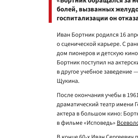
«Бортник обращался за н
болей, вызванных желуд
госпитализации он отказа
Иван Бортник родился 16 апре
о сценической карьере. С ра
дом пионеров и детскую кинос
Бортник поступил на актерск
в другое учебное заведение 
Щукина.
После окончания учебы в 1961
драматический театр имени Г
актера в большом кино: Борт
в фильме «Исповедь»
Всевол
В конце 60-х Иван Сергеевич 