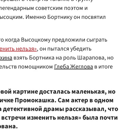
легендарным советским поэтом и
соцким. Именно Бортнику он посвятил
.
 что когда Высоцкому предложили сыграть
енить нельзя»
, он пытался убедить
ухина
взять Бортника на роль Шарапова, но
тельств помощником
Глеба Жеглова
в итоге
овой картине досталась маленькая, но
личке Промокашка. Сам актер в одном
а детективной драмы рассказывал, что
о встречи изменить нельзя» была почти
вана.