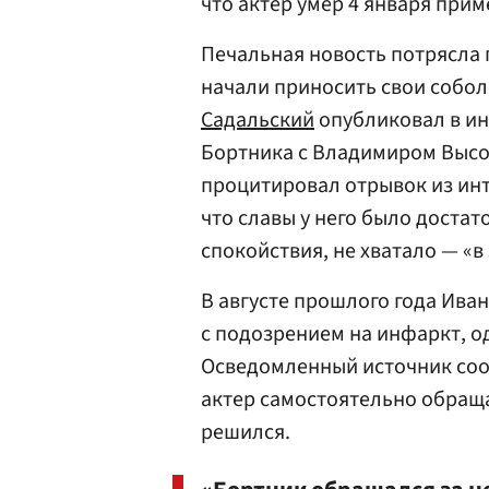
что актер умер 4 января прим
Печальная новость потрясла 
начали приносить свои собол
Садальский
опубликовал в и
Бортника с Владимиром Высо
процитировал отрывок из инт
что славы у него было достато
спокойствия, не хватало — «в
В августе прошлого года Ива
с подозрением на инфаркт, о
Осведомленный источник сооб
актер самостоятельно обраща
решился.