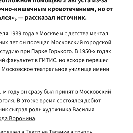
еотложной помощью 2 августа из-за
очно-кишечным кровотечением, но от
лся», — рассказал источник.
ля 1939 года в Москве и с детства мечтал
нних лет он посещал Московский городской
тудию при Парке Горького. В 1950-х годах
ий факультет в ГИТИС, но вскоре перешел
— Московское театральное училище имени
-м году он сразу был принят в Московский
оголя. В это же время состоялся дебют
ник сыграл роль художника Василия
ода Воронина
.
перешел в Театр на Таганке в труппу