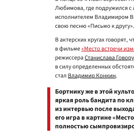
Любимова, где подружился с 
исполнителем Владимиром Вы
свою песню «Письмо к другу»
В актерских кругах говорят,
в фильме
«Место встречи изм
режиссера
Станислава Говор
в силу определенных обстоя
стал
Владимир Конкин
.
Бортнику же в этой культ
яркая роль бандита по к
из интервью после выход
его игра в картине «Мест
полностью сымпровизиро