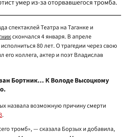
ртист умер из-за оторвавшегося тромба.
да спектаклей Театра на Таганке и
тник
скончался 4 января. В апреле
исполниться 80 лет. О трагедии через свою
 его коллега, актер и поэт Владислав
ван Бортник... К Володе Высоцкому
о.
зых назвала возможную причину смерти
В
.
всего тромб», — сказала Борзых и добавила,