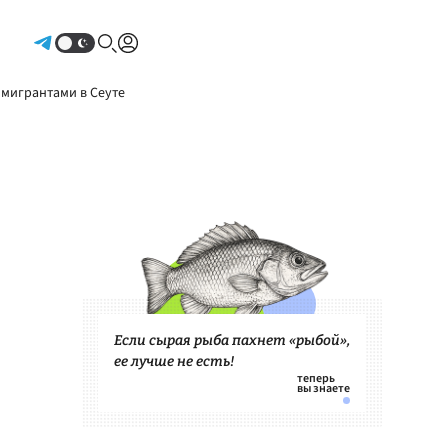
Авторизоваться
 мигрантами в Сеуте
Если сырая рыба пахнет «рыбой»,
ее лучше не есть!