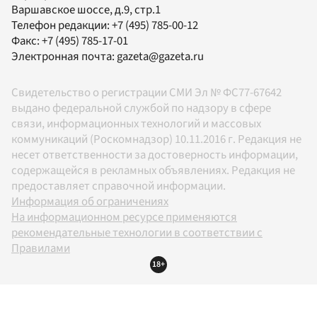
Варшавское шоссе, д.9, стр.1
Телефон редакции:
+7 (495) 785-00-12
Факс:
+7 (495) 785-17-01
Электронная почта:
gazeta@gazeta.ru
Свидетельство о регистрации СМИ Эл № ФС77-67642
выдано федеральной службой по надзору в сфере
связи, информационных технологий и массовых
коммуникаций (Роскомнадзор) 10.11.2016 г. Редакция не
несет ответственности за достоверность информации,
содержащейся в рекламных объявлениях. Редакция не
предоставляет справочной информации.
Информация об ограничениях
На информационном ресурсе применяются
рекомендательные технологии в соответствии с
Правилами
18+