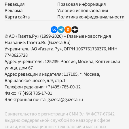
Редакция
Правовая информация
Реклама
Условия использования
Карта сайта
Политика конфиденциальности
© АО «Газета.Ру» (1999-2026) – Главные новости дня
Название:
Газета.Ru
(Gazeta.Ru)
Учредитель:
АО «Газета.Ру»
, ОГРН 1067761730376, ИНН
7743625728
Адрес учредителя: 125239, Россия, Москва, Коптевская
улица, дом 67
Адрес редакции и издателя:
117105
, г.
Москва
,
Варшавское шоссе, д.9, стр.1
Телефон редакции:
+7 (495) 785-00-12
Факс:
+7 (495) 785-17-01
Электронная почта:
gazeta@gazeta.ru
Свидетельство о регистрации СМИ Эл № ФС77-67642
выдано федеральной службой по надзору в сфере
связи, информационных технологий и массовых