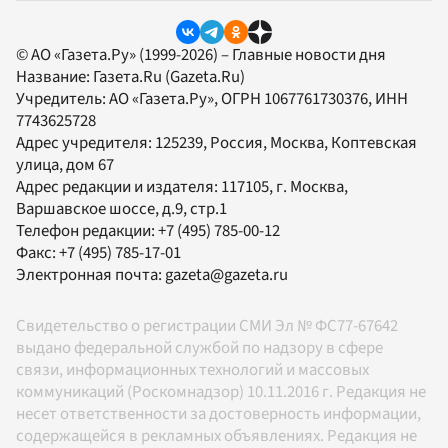
© АО «Газета.Ру» (1999-2026) – Главные новости дня
Название:
Газета.Ru
(Gazeta.Ru)
Учредитель:
АО «Газета.Ру»
, ОГРН 1067761730376, ИНН
7743625728
Адрес учредителя: 125239, Россия, Москва, Коптевская
улица, дом 67
Адрес редакции и издателя:
117105
, г.
Москва
,
Варшавское шоссе, д.9, стр.1
Телефон редакции:
+7 (495) 785-00-12
Факс:
+7 (495) 785-17-01
Электронная почта:
gazeta@gazeta.ru
Свидетельство о регистрации СМИ Эл № ФС77-67642
выдано федеральной службой по надзору в сфере
связи, информационных технологий и массовых
коммуникаций (Роскомнадзор) 10.11.2016 г. Редакция не
несет ответственности за достоверность информации,
содержащейся в рекламных объявлениях. Редакция не