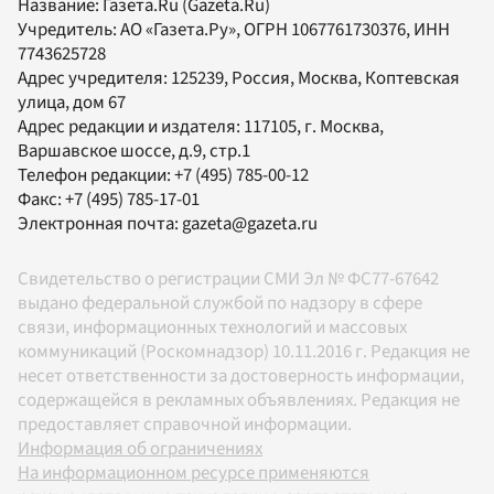
Название:
Газета.Ru
(Gazeta.Ru)
Учредитель:
АО «Газета.Ру»
, ОГРН 1067761730376, ИНН
7743625728
Адрес учредителя: 125239, Россия, Москва, Коптевская
улица, дом 67
Адрес редакции и издателя:
117105
, г.
Москва
,
Варшавское шоссе, д.9, стр.1
Телефон редакции:
+7 (495) 785-00-12
Факс:
+7 (495) 785-17-01
Электронная почта:
gazeta@gazeta.ru
Свидетельство о регистрации СМИ Эл № ФС77-67642
выдано федеральной службой по надзору в сфере
связи, информационных технологий и массовых
коммуникаций (Роскомнадзор) 10.11.2016 г. Редакция не
несет ответственности за достоверность информации,
содержащейся в рекламных объявлениях. Редакция не
предоставляет справочной информации.
Информация об ограничениях
На информационном ресурсе применяются