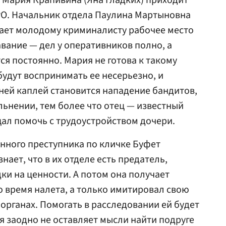
 Мария Крапивина (Яна Гладких) приходит
РО. Начальник отдела Паулина Мартыновна
вает молодому криминалисту рабочее место
авание — дел у оперативников полно, а
ся постоянно. Мария не готова к такому
 будут воспринимать ее несерьезно, и
ней каплей становится нападение бандитов,
льнении, тем более что отец — известный
щал помочь с трудоустройством дочери.
нного преступника по кличке Буфет
знает, что в их отделе есть предатель,
ки на ценности. А потом она получает
о время налета, а только имитировал свою
 органах. Помогать в расследовании ей будет
ая заодно не оставляет мысли найти подруге