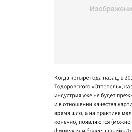
Когда четыре года назад, в 
Тодоровского
«Оттепель», ка
индустрия уже не будет прежн
и в отношении качества карт
время шло, а на практике ма
конечно, появляются (можно
фирму» или более давний «Ло