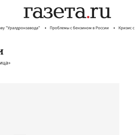
аву "Уралдронзавода"
Проблемы с бензином в России
Кризис с
и
ица»