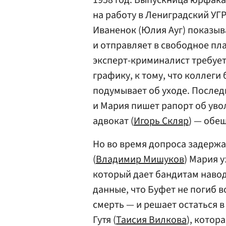
1958 год. Выпускница юрфака
на работу в Лениградский УГ
Иваненок (Юлия Ауг) показы
и отправляет в свободное пл
эксперт-криминалист требует
графику, к тому, что коллеги
подумывает об уходе. Послед
и Мария пишет рапорт об уво
адвокат (
Игорь Скляр
) — обе
Но во время допроса задержа
(
Владимир Мишуков
) Мария у
который дает бандитам навод
данные, что Буфет не погиб в
смерть — и решает остаться в
Гутя (
Таисия Вилкова
), котор