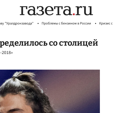
аву "Уралдронзавода"
Проблемы с бензином в России
Кризис с
ределилось со столицей
е-2018»