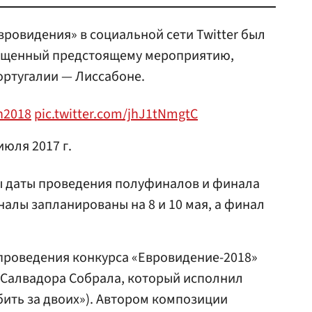
ровидения» в социальной сети Twitter был
ященный предстоящему мероприятию,
ортугалии — Лиссабоне.
n2018
pic.twitter.com/jhJ1tNmgtC
июля 2017 г.
ны даты проведения полуфиналов и финала
алы запланированы на 8 и 10 мая, а финал
проведения конкурса «Евровидение-2018»
у Салвадора Собрала, который исполнил
бить за двоих»). Автором композиции