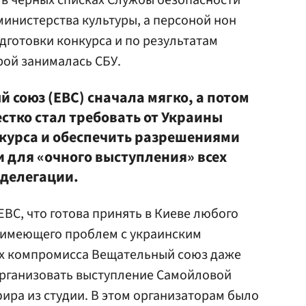
в черных списках Службы безопасности
 министерства культуры, а персоной нон
одготовки конкурса и по результатам
рой занималась СБУ.
 союз (ЕВС) сначала мягко, а потом
естко стал требовать от Украины
курса и обеспечить разрешениями
и для «очного выступления» всех
 делегации.
ЕВС, что готова принять в Киеве любого
е имеющего проблем с украинским
ах компромисса Вещательный союз даже
рганизовать выступление Самойловой
фира из студии. В этом организаторам было