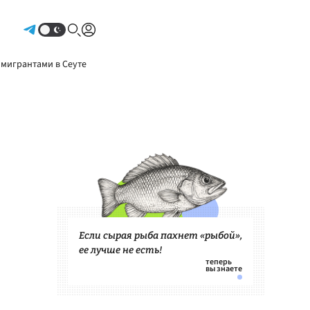
Авторизоваться
 мигрантами в Сеуте
Если сырая рыба пахнет «рыбой»,
ее лучше не есть!