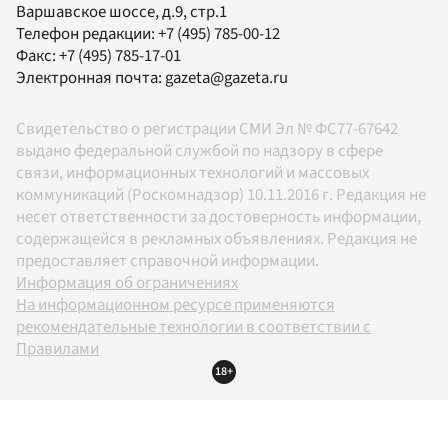
Варшавское шоссе, д.9, стр.1
Телефон редакции:
+7 (495) 785-00-12
Факс:
+7 (495) 785-17-01
Электронная почта:
gazeta@gazeta.ru
Свидетельство о регистрации СМИ Эл № ФС77-67642
выдано федеральной службой по надзору в сфере
связи, информационных технологий и массовых
коммуникаций (Роскомнадзор) 10.11.2016 г. Редакция не
несет ответственности за достоверность информации,
содержащейся в рекламных объявлениях. Редакция не
предоставляет справочной информации.
Информация об ограничениях
На информационном ресурсе применяются
рекомендательные технологии в соответствии с
Правилами
18+