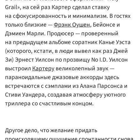
Grail», на сей раз Картер сделал ставку
на сфокусированность и минимализм. В гостях
только близкие —
Фрэнк Оушен
, Бейонсе и
Дэмиен Марли. Продюсер — проверенный
на предыдущем альбоме соратник Канье Уэста
(которого, кстати, в люди вывел как раз Джей
Зи) Эрнест Уилсон по прозвищу No I.D. Уилсон
выстроил
Картеру
великолепный звук —
параноидальные джазовые аккорды здесь
встречаются с сэмплами из Алана Парсонса и
Стиви Уандера, создавая атмосферу уютного
триллера со счастливым концом.
Другое дело, что желание придать
происходящему ощущение спонтанности снова