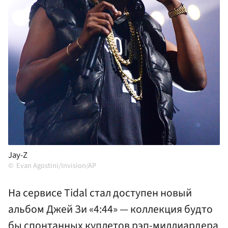
Jay-Z
Evan Agostini/Invision/AP
На сервисе Tidal стал доступен новый
альбом Джей Зи «4:44» — коллекция будто
бы спонтанных куплетов рэп-миллиардера