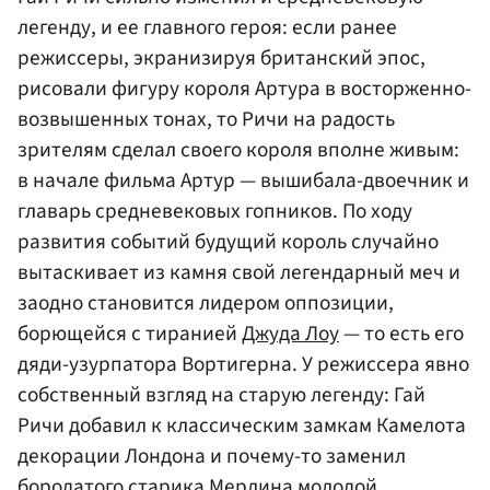
легенду, и ее главного героя: если ранее
режиссеры, экранизируя британский эпос,
рисовали фигуру короля Артура в восторженно-
возвышенных тонах, то Ричи на радость
зрителям сделал своего короля вполне живым:
в начале фильма Артур — вышибала-двоечник и
главарь средневековых гопников. По ходу
развития событий будущий король случайно
вытаскивает из камня свой легендарный меч и
заодно становится лидером оппозиции,
борющейся с тиранией
Джуда Лоу
— то есть его
дяди-узурпатора Вортигерна. У режиссера явно
собственный взгляд на старую легенду: Гай
Ричи добавил к классическим замкам Камелота
декорации Лондона и почему-то заменил
бородатого старика Мерлина молодой