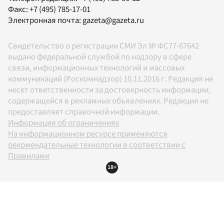
Факс:
+7 (495) 785-17-01
Электронная почта:
gazeta@gazeta.ru
Свидетельство о регистрации СМИ Эл № ФС77-67642
выдано федеральной службой по надзору в сфере
связи, информационных технологий и массовых
коммуникаций (Роскомнадзор) 10.11.2016 г. Редакция не
несет ответственности за достоверность информации,
содержащейся в рекламных объявлениях. Редакция не
предоставляет справочной информации.
Информация об ограничениях
На информационном ресурсе применяются
рекомендательные технологии в соответствии с
Правилами
18+