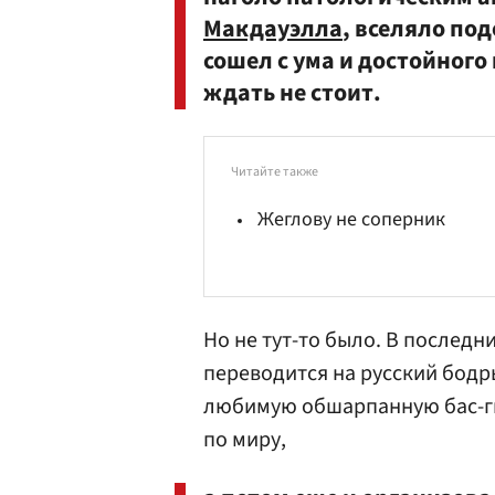
Макдауэлла
, вселяло под
сошел с ума и достойног
ждать не стоит.
Читайте также
Жеглову не соперник
Но не тут-то было. В последн
переводится на русский бодры
любимую обшарпанную бас-ги
по миру,