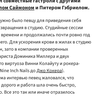
л совместные гастроли с другими
лом Саймоном
и Питером Гэбриелом.
 нужно было певцу для приведения себя
звращения в студию. Студийные сессии
о времени и продолжались почти ровно год
его. Для ускорения крови в жилах в студию
ен, зато в компании проверенных
ариста Доминика Миллера и двух
о виртуоза Винни Колайуту и рокера-
ine Inch Nails до
Джо Кокера
).
ма интервью певец жаловался, что
 дорого и работа шла очень быстро,
. Все это так или иначе отразилось