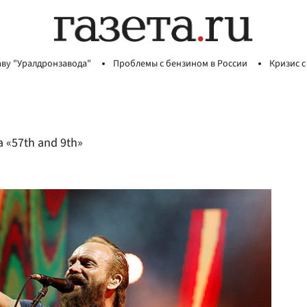
аву "Уралдронзавода"
Проблемы с бензином в России
Кризис с
 «57th and 9th»