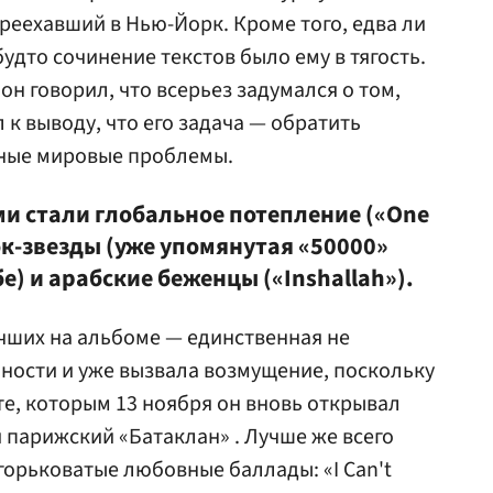
реехавший в Нью-Йорк. Кроме того, едва ли
будто сочинение текстов было ему в тягость.
он говорил, что всерьез задумался о том,
л к выводу, что его задача — обратить
ные мировые проблемы.
ми стали глобальное потепление («One
ок-звезды (уже упомянутая «50000»
е) и арабские беженцы («Inshallah»).
чших на альбоме — единственная не
ности и уже вызвала возмущение, поскольку
те, которым 13 ноября он вновь открывал
парижский «Батаклан» . Лучше же всего
горьковатые любовные баллады: «I Can't