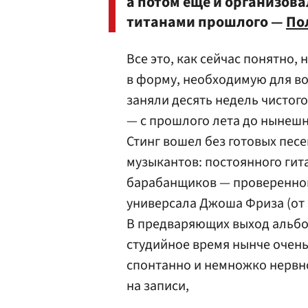
а потом еще и организова
титанами прошлого —
По
Все это, как сейчас понятно,
в форму, необходимую для во
заняли десять недель чистог
— с прошлого лета до нынешн
Стинг вошел без готовых пес
музыкантов: постоянного гит
барабанщиков — проверенног
универсала Джоша Фриза (от N
В предваряющих выход альбо
студийное время нынче очень
спонтанно и немножко нервно
на записи,