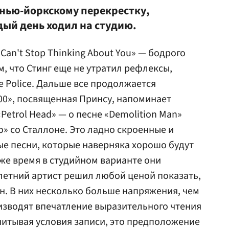
 нью-йоркскому перекрестку,
дый день ходил на студию.
 Can't Stop Thinking About You» — бодрого
, что Стинг еще не утратил рефлексы,
e Police. Дальше все продолжается
000», посвященная Принсу, напоминает
«Petrol Head» — о песне «Demolition Man»
ю» со Сталлоне. Это ладно скроенные и
е песни, которые наверняка хорошо будут
о же время в студийном варианте они
летний артист решил любой ценой показать,
ен. В них несколько больше напряжения, чем
изводят впечатление выразительного чтения
учитывая условия записи, это предположение