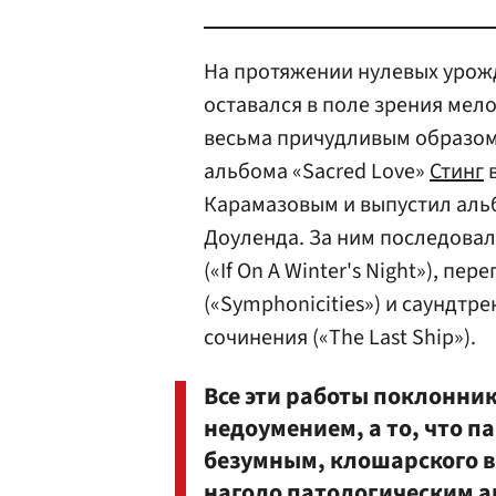
На протяжении нулевых урож
оставался в поле зрения мел
весьма причудливым образом
альбома «Sacred Love»
Стинг
в
Карамазовым и выпустил альб
Доуленда. За ним последовал
(«If On A Winter's Night»), п
(«Symphonicities») и саундтр
сочинения («The Last Ship»).
Все эти работы поклонн
недоумением, а то, что п
безумным, клошарского в
наголо патологическим а