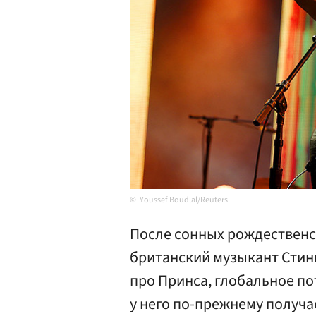
Youssef Boudlal/Reuters
После сонных рождественс
британский музыкант Стинг
про Принса, глобальное по
у него по-прежнему получа