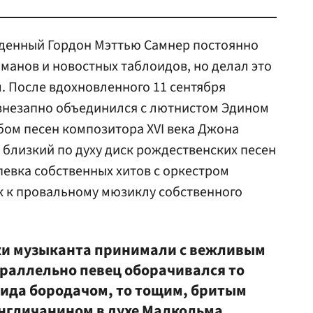
денный Гордон Мэттью Самнер постоянно
оманов и новостных таблоидов, но делал это
. После вдохновленного 11 сентября
незапно объединился с лютнистом Эдином
ом песен композитора XVI века Джона
 близкий по духу диск рождественских песен
ерепевка собственных хитов с оркестром
ек к провальному мюзиклу собственного
ики музыканта принимали с вежливым
араллельно певец оборачивался то
ида бородачом, то тощим, бритым
нгличанином в духе
Малкольма