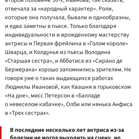
второй половине 50-х, Иванова, так сказать,
отвечала за «народный характер». Роли,
которые она получала, бывали и однообразны,
и едва заметны в пьесе. Только благодаря
индивидуальности и врожденному мастерству
актрисы и Первая фрейлина в «Голом короле»
Шварца, и Колдунья из пьесы Володина
«Старшая сестра», и Аббатиса из «Сирано де
Бержерака» хорошо запомнились зрителям. Не
говоря уже о таких выдающихся работах
Людмилы Ивановой, как Квашня в горьковском
«На дне», мисс Петерсон в «Балладе
о невеселом кабачке», Олби или нянька Анфиса
в «Трех сестрах».
В последние несколько лет актриса из-за
болезни не могла выходить на сцену, но