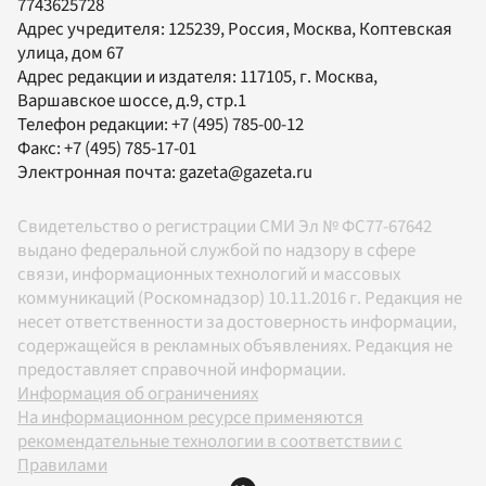
7743625728
Адрес учредителя: 125239, Россия, Москва, Коптевская
улица, дом 67
Адрес редакции и издателя:
117105
, г.
Москва
,
Варшавское шоссе, д.9, стр.1
Телефон редакции:
+7 (495) 785-00-12
Факс:
+7 (495) 785-17-01
Электронная почта:
gazeta@gazeta.ru
Свидетельство о регистрации СМИ Эл № ФС77-67642
выдано федеральной службой по надзору в сфере
связи, информационных технологий и массовых
коммуникаций (Роскомнадзор) 10.11.2016 г. Редакция не
несет ответственности за достоверность информации,
содержащейся в рекламных объявлениях. Редакция не
предоставляет справочной информации.
Информация об ограничениях
На информационном ресурсе применяются
рекомендательные технологии в соответствии с
Правилами