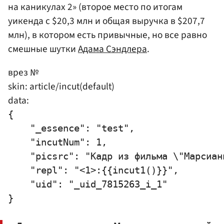
на каникулах 2» (второе место по итогам
уикенда с $20,3 млн и общая выручка в $207,7
млн), в котором есть привычные, но все равно
смешные шутки
Адама Сэндлера
.
врез №
skin: article/incut(default)
data:
{

    "_essence": "test",

    "incutNum": 1,

    "picsrc": "Кадр из фильма \"Марсиани
    "repl": "<1>:{{incut1()}}",

    "uid": "_uid_7815263_i_1"
