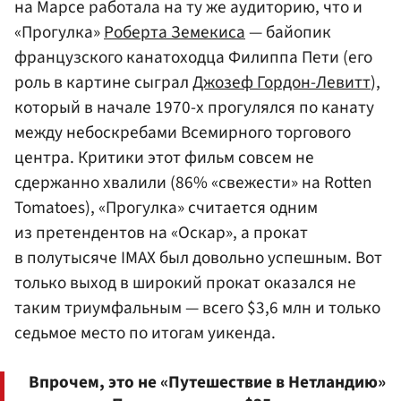
на Марсе работала на ту же аудиторию, что и
«Прогулка»
Роберта Земекиса
— байопик
французского канатоходца Филиппа Пети (его
роль в картине сыграл
Джозеф Гордон-Левитт
),
который в начале 1970-х прогулялся по канату
между небоскребами Всемирного торгового
центра. Критики этот фильм совсем не
сдержанно хвалили (86% «свежести» на Rotten
Tomatoes), «Прогулка» считается одним
из претендентов на «Оскар», а прокат
в полутысяче IMAX был довольно успешным. Вот
только выход в широкий прокат оказался не
таким триумфальным — всего $3,6 млн и только
седьмое место по итогам уикенда.
Впрочем, это не «Путешествие в Нетландию»