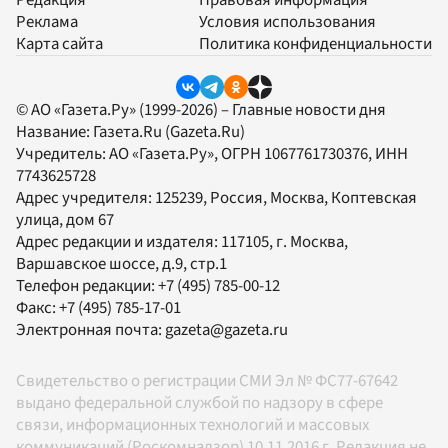
Редакция
Правовая информация
Реклама
Условия использования
Карта сайта
Политика конфиденциальности
© АО «Газета.Ру» (1999-2026) – Главные новости дня
Название:
Газета.Ru
(Gazeta.Ru)
Учредитель:
АО «Газета.Ру»
, ОГРН 1067761730376, ИНН
7743625728
Адрес учредителя: 125239, Россия, Москва, Коптевская
улица, дом 67
Адрес редакции и издателя:
117105
, г.
Москва
,
Варшавское шоссе, д.9, стр.1
Телефон редакции:
+7 (495) 785-00-12
Факс:
+7 (495) 785-17-01
Электронная почта:
gazeta@gazeta.ru
Свидетельство о регистрации СМИ Эл № ФС77-67642
выдано федеральной службой по надзору в сфере
связи, информационных технологий и массовых
коммуникаций (Роскомнадзор) 10.11.2016 г. Редакция не