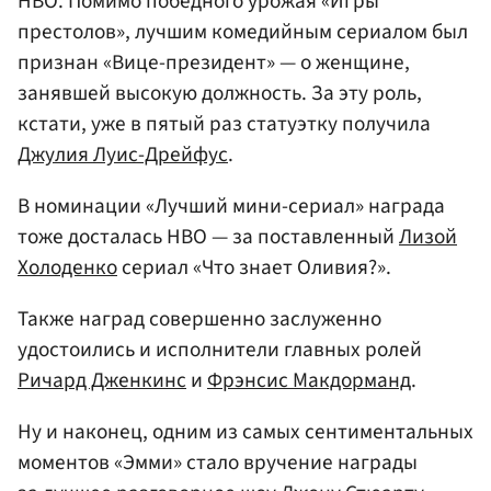
HBO. Помимо победного урожая «Игры
престолов», лучшим комедийным сериалом был
признан «Вице-президент» — о женщине,
занявшей высокую должность. За эту роль,
кстати, уже в пятый раз статуэтку получила
Джулия Луис-Дрейфус
.
В номинации «Лучший мини-сериал» награда
тоже досталась HBO — за поставленный
Лизой
Холоденко
сериал «Что знает Оливия?».
Также наград совершенно заслуженно
удостоились и исполнители главных ролей
Ричард Дженкинс
и
Фрэнсис Макдорманд
.
Ну и наконец, одним из самых сентиментальных
моментов «Эмми» стало вручение награды