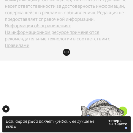
несет ответственности за достоверность информации,
содержащейся в рекламных объявлениях. Редакция не
предоставляет справочной информации.
Информация об ограничениях
На информационном ресурсе применяются
рекомендательные технологии в соответствии с
Правилами
18+
Если сырая рыба пахнет «рыбой», ее лучше не
есть!