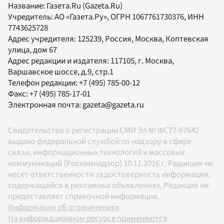
Название:
Газета.Ru
(Gazeta.Ru)
Учредитель:
АО «Газета.Ру»
, ОГРН 1067761730376, ИНН
7743625728
Адрес учредителя: 125239, Россия, Москва, Коптевская
улица, дом 67
Адрес редакции и издателя:
117105
, г.
Москва
,
Варшавское шоссе, д.9, стр.1
Телефон редакции:
+7 (495) 785-00-12
Факс:
+7 (495) 785-17-01
Электронная почта:
gazeta@gazeta.ru
Свидетельство о регистрации СМИ Эл № ФС77-67642
выдано федеральной службой по надзору в сфере
связи, информационных технологий и массовых
коммуникаций (Роскомнадзор) 10.11.2016 г. Редакция не
несет ответственности за достоверность информации,
содержащейся в рекламных объявлениях. Редакция не
предоставляет справочной информации.
Информация об ограничениях
На информационном ресурсе применяются