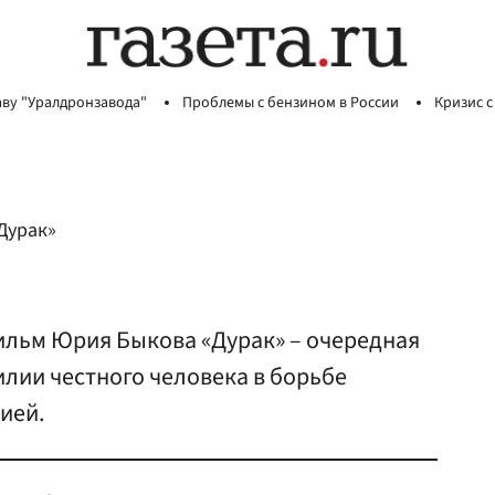
аву "Уралдронзавода"
Проблемы с бензином в России
Кризис с
Дурак»
ильм Юрия Быкова «Дурак» – очередная
илии честного человека в борьбе
ией.