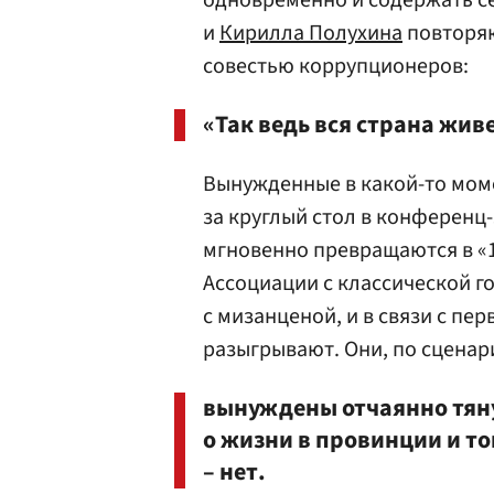
одновременно и содержать се
и
Кирилла Полухина
повторяю
совестью коррупционеров:
«Так ведь вся страна жив
Вынужденные в какой-то моме
за круглый стол в конференц-
мгновенно превращаются в «
Ассоциации с классической г
с мизанценой, и в связи с пе
разыгрывают. Они, по сценар
вынуждены отчаянно тян
о жизни в провинции и том
– нет.