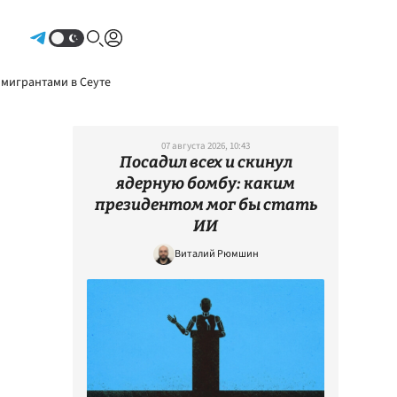
Авторизоваться
 мигрантами в Сеуте
07 августа 2026, 10:43
Посадил всех и скинул
ядерную бомбу: каким
президентом мог бы стать
ИИ
Виталий Рюмшин