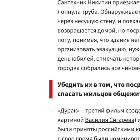
Сантехник Никитин приезжает
лопнула труба. Обнаруживае
через несущую стену, и поеха
возвращается домой, но поср
поту, понимая, что здание не
организовать эвакуацию, нужн
день юбилей, отмечать кото
городка собрались все чинов
Убедить их в том, что по
спасать жильцов общежит
«Дурак» – третий фильм созд
картиной
Василия Сигарева
)
были приняты российскими к
в свое время были номиниров