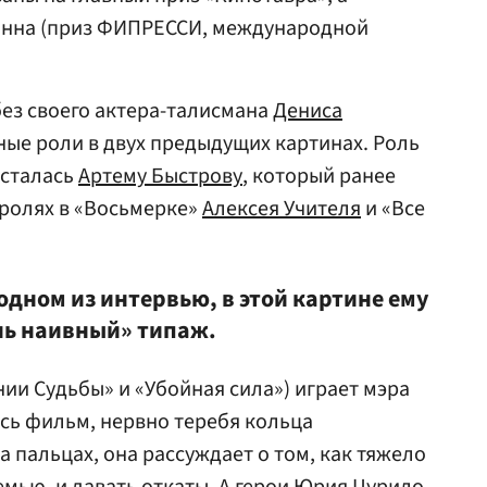
анна (приз ФИПРЕССИ, международной
без своего актера-талисмана
Дениса
ные роли в двух предыдущих картинах. Роль
осталась
Артему Быстрову
, который ранее
 ролях в «Восьмерке»
Алексея Учителя
и «Все
одном из интервью, в этой картине ему
нь наивный» типаж.
ии Судьбы» и «Убойная сила») играет мэра
сь фильм, нервно теребя кольца
 пальцах, она рассуждает о том, как тяжело