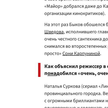
«Майор» добрался даже до К
организации кинокритиков).
На этот раз Быков обошелся 
Шведова
, исполнившего глав
очень честного сантехника д
снимался во второстепенных
просто»
Сони Карпуниной
.
Как объяснил режиссер в 
п
она
добился «очень, оче
Наталья Суркова (сериал «Лин
провинциального городка. Ве
с огромными бриллиантами на