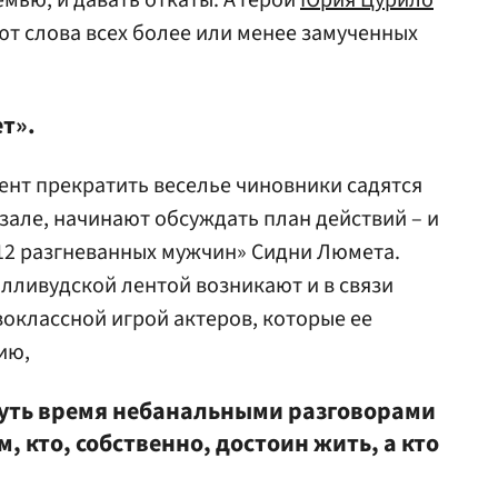
мью, и давать откаты. А герои
Юрия Цурило
т слова всех более или менее замученных
ет».
нт прекратить веселье чиновники садятся
зале, начинают обсуждать план действий – и
12 разгневанных мужчин» Сидни Люмета.
олливудской лентой возникают и в связи
рвоклассной игрой актеров, которые ее
ию,
уть время небанальными разговорами
, кто, собственно, достоин жить, а кто