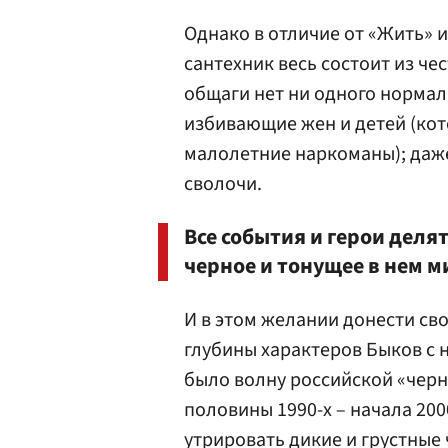
Однако в отличие от «Жить» и
сантехник весь состоит из че
общаги нет ни одного нормал
избивающие жен и детей (кот
малолетние наркоманы); даж
сволочи.
Все события и герои деля
черное и тонущее в нем м
И в этом желании донести св
глубины характеров Быков с 
было волну российской «чер
половины 1990-х – начала 20
утрировать дикие и грустные