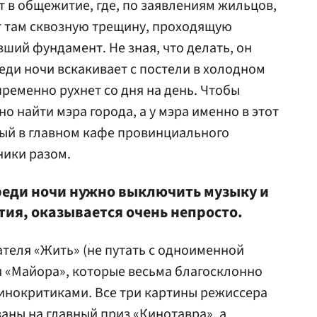
 в общежитие, где, по заявлениям жильцов,
т там сквозную трещину, проходящую
вший фундамент. Не зная, что делать, он
еди ночи вскакивает с постели в холодном
пременно рухнет со дня на день. Чтобы
о найти мэра города, а у мэра именно в этот
рый в главном кафе провинциального
ники разом.
среди ночи нужно выключить музыку и
ия, оказывается очень непросто.
ателя «Жить» (не путать с одноименной
 и «Майора», которые весьма благосклонно
инокритиками. Все три картины режиссера
аны на главный приз «Кинотавра», а