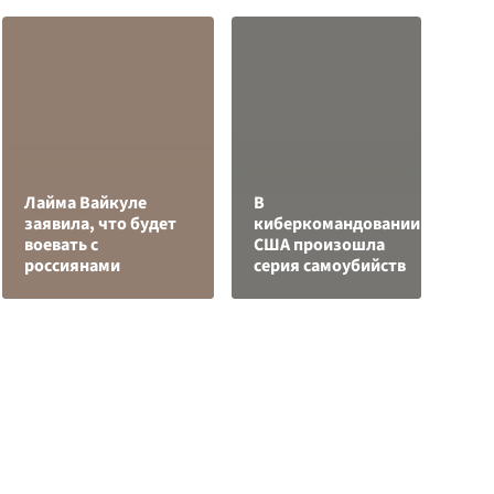
Лайма Вайкуле
В
заявила, что будет
киберкомандовании
Я
воевать с
США произошла
д
россиянами
серия самоубийств
о