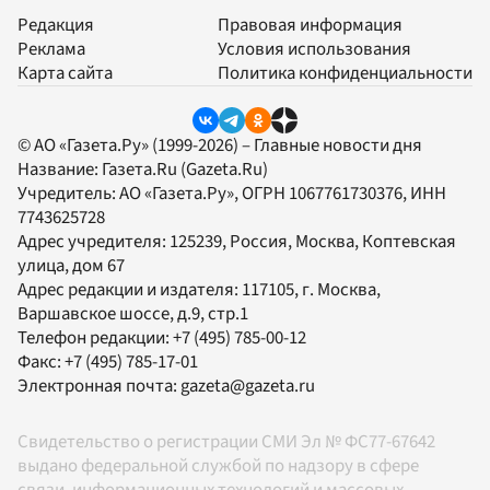
Редакция
Правовая информация
Реклама
Условия использования
Карта сайта
Политика конфиденциальности
© АО «Газета.Ру» (1999-2026) – Главные новости дня
Название:
Газета.Ru
(Gazeta.Ru)
Учредитель:
АО «Газета.Ру»
, ОГРН 1067761730376, ИНН
7743625728
Адрес учредителя: 125239, Россия, Москва, Коптевская
улица, дом 67
Адрес редакции и издателя:
117105
, г.
Москва
,
Варшавское шоссе, д.9, стр.1
Телефон редакции:
+7 (495) 785-00-12
Факс:
+7 (495) 785-17-01
Электронная почта:
gazeta@gazeta.ru
Свидетельство о регистрации СМИ Эл № ФС77-67642
выдано федеральной службой по надзору в сфере