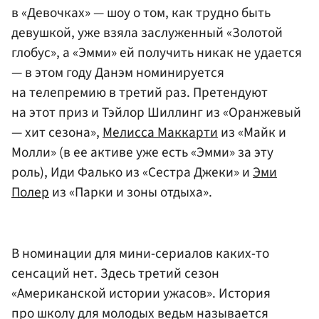
в «Девочках» — шоу о том, как трудно быть
девушкой, уже взяла заслуженный «Золотой
глобус», а «Эмми» ей получить никак не удается
— в этом году Данэм номинируется
на телепремию в третий раз. Претендуют
на этот приз и Тэйлор Шиллинг из «Оранжевый
— хит сезона»,
Мелисса Маккарти
из «Майк и
Молли» (в ее активе уже есть «Эмми» за эту
роль), Иди Фалько из «Сестра Джеки» и
Эми
Полер
из «Парки и зоны отдыха».
В номинации для мини-сериалов каких-то
сенсаций нет. Здесь третий сезон
«Американской истории ужасов». История
про школу для молодых ведьм называется