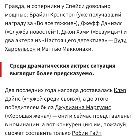
Правда, и соперники у Спейси довольно
мощные:
Брайан Крэнстон
(уже получавший
награду за «Во все тяжкие»), Джефф Дэниэлс
(«Служба новостей»),
Джон Хэмм
(«Безумцы») и
два актера из «Настоящего детектива» —
Вуди
Харрельсон
и Мэттью Макконахи.
Среди драматических актрис ситуация
выглядит более предсказуемо.
Два последних года награда доставалась
Клэр
Дэйнс
(«Чужой среди своих»), а до этого
победителем была
Джулианна Маргулис
(«Хорошая жена») — они и сейчас представлены
в номинации, а вот конкуренцию им, пожалуй,
сможет составить только
Робин Райт