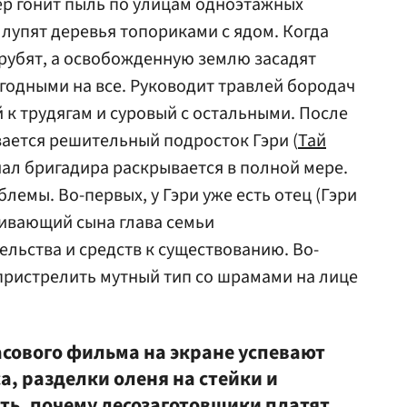
тер гонит пыль по улицам одноэтажных
лупят деревья топориками с ядом. Когда
ырубят, а освобожденную землю засадят
годными на все. Руководит травлей бородач
й к трудягам и суровый с остальными. После
вается решительный подросток Гэри (
Тай
иал бригадира раскрывается в полной мере.
емы. Во-первых, у Гэри уже есть отец (Гэри
ивающий сына глава семьи
ельства и средств к существованию. Во-
пристрелить мутный тип со шрамами на лице
асового фильма на экране успевают
а, разделки оленя на стейки и
ть, почему лесозаготовщики платят