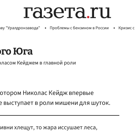
аву "Уралдронзавода"
Проблемы с бензином в России
Кризис с
ого Юга
оласом Кейджем в главной роли
 котором Николас Кейдж впервые
не выступает в роли мишени для шуток.
ивни хлещут, то жара иссушает леса,