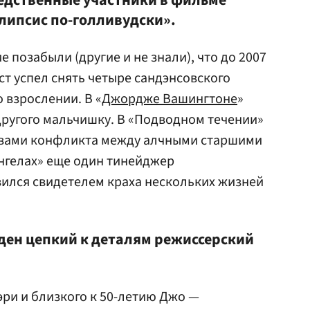
едственные участники в фильме
алипсис по-голливудски».
 позабыли (другие и не знали), что до 2007
ст успел снять четыре сандэнсовского
о взрослении. В «
Джордже Вашингтоне
»
ругого мальчишку. В «Подводном течении»
твами конфликта между алчными старшими
нгелах» еще один тинейджер
вился свидетелем краха нескольких жизней
иден цепкий к деталям режиссерский
эри и близкого к 50-летию Джо —