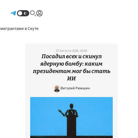
Авторизоваться
 мигрантами в Сеуте
07 августа 2026, 10:43
Посадил всех и скинул
ядерную бомбу: каким
президентом мог бы стать
ИИ
Виталий Рюмшин