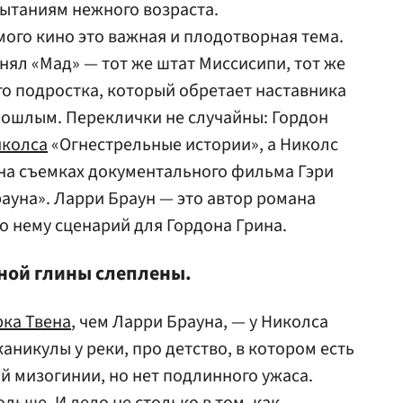
пытаниям нежного возраста.
ого кино это важная и плодотворная тема.
ял «Мад» — тот же штат Миссисипи, тот же
о подростка, который обретает наставника
рошлым. Переклички не случайны: Гордон
колса
«Огнестрельные истории», а Николс
 на съемках документального фильма Гэри
ауна». Ларри Браун — это автор романа
о нему сценарий для Гордона Грина.
дной глины слеплены.
ка Твена
, чем Ларри Брауна, — у Николса
аникулы у реки, про детство, в котором есть
 мизогинии, но нет подлинного ужаса.