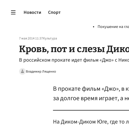
Новости
Спорт
Покушение на гл
7 мая 2014 11:37
Культура
Кровь, пот и слезы Дик
В российском прокате идет фильм «Джо» с Ник
Владимир Лященко
В прокате фильм «Джо», в
за долгое время играет, а 
На Диком-Диком Юге, где то л