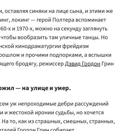
, оставляя синяки на лице сына, и этими же
пинг, локинг — герой Полтера вспоминает
0-х и 1970-х, можно на секунду заглянуть
, чтобы вообразить там уличные танцы. Но
анской кинодраматургии фрейдизм
прошлом и прочими подпорками, а вспышки
ящего бродягу, режиссер
Дэвид Гордон
Грин
ожил — на улице и умер.
всем уж непроходимые дебри рассуждений
и и жестокой иронии судьбы, но хочется
 На то, как из страшных, смешных, странных,
еталей Гордон Грин собирает