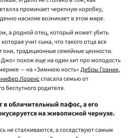
льше. И дело не столько в том, как
металла проминает черепную коробку,
ыденно насилие возникает в этом мире.
ом, а родной отец, который может убить
 которая учит сына, что такого отца все
т они, традиционные семейные ценности.
Джо» похож еще на один хит про молодость
Америке — на «Зимнюю кость»
Дебры Граник
,
нифер Лоренс
спасала семью от
го беспутного родителя.
т в обличительный пафос, а его
окусируется на живописной чернухе.
сь не сталкиваются, а соседствуют самым