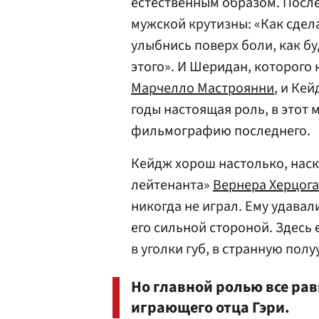
естественным образом. После
мужской крутизны: «Как сдел
улыбнись поверх боли, как бу
этого». И Шеридан, которого
Марчелло Мастроянни
, и Ке
годы настоящая роль, в этот
фильмографию последнего.
Кейдж хорош настолько, наск
лейтенанта»
Вернера Херцога
никогда не играл. Ему удавал
его сильной стороной. Здесь 
в уголки губ, в странную полу
Но главной ролью все рав
играющего отца Гэри.