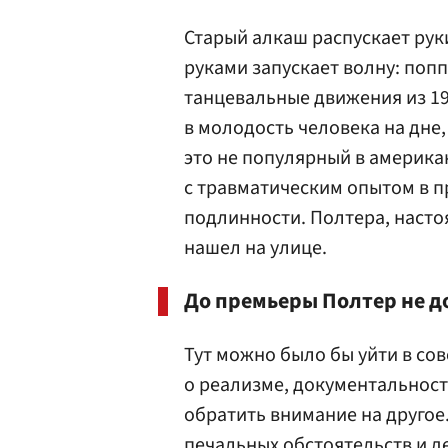
Старый алкаш распускает руки
руками запускает волну: поп
танцевальные движения из 196
в молодость человека на дне
это не популярный в америк
с травматическим опытом в 
подлинности. Полтера, насто
нашел на улице.
До премьеры Полтер не д
Тут можно было бы уйти в со
о реализме, документальност
обратить внимание на другое.
печальных обстоятельств и д