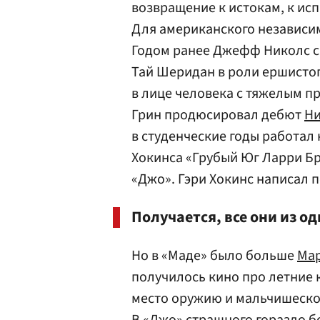
возвращение к истокам, к ис
Для американского независим
Годом ранее Джефф Николс сн
Тай Шеридан в роли ершистог
в лице человека с тяжелым п
Грин продюсировал дебют
Ни
в студенческие годы работал
Хокинса «Грубый Юг Ларри Бр
«Джо». Гэри Хокинс написал п
Получается, все они из о
Но в «Маде» было больше
Мар
получилось кино про летние к
место оружию и мальчишеской