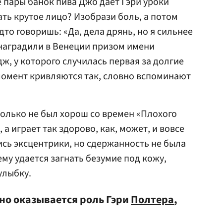
 пары банок пива Джо дает Гэри уроки
ать крутое лицо? Изобрази боль, а потом
дто говоришь: «Да, дела дрянь, но я сильнее
 наградили в Венеции призом имени
йдж, у которого случилась первая за долгие
 момент кривляются так, словно вспоминают
олько не был хорош со времен «Плохого
, а играет так здорово, как, может, и вовсе
ись эксцентрики, но сдержанность не была
ему удается загнать безумие под кожу,
улыбку.
но оказывается роль Гэри
Полтера
,