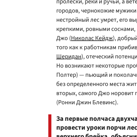
пролески, реки и ручьи, а ве
городов, чернокожие мужики 
нестройный лес умрет, его в
крепкими, ровными соснами, 
Джо (
Николас Кейдж
), добры
того как к работникам приби
Шеридан
), отеческий потенц
Но возникают некоторые пробл
Полтер) — пьющий и поколач
без определенного места жит
вторых, самого Джо норовит 
(Ронни Джин Блевинс).
За первые полчаса двухч
провести уроки порчи лес
верхнего брейка, объясни