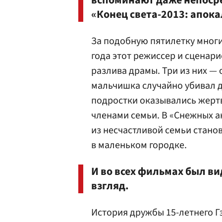
вспоминают даже непоср
«Конец света-2013: апок
За подобную пятилетку многие
года этот режиссер и сценари
разлива драмы. Три из них — 
мальчишка случайно убивал д
подростки оказывались жер
членами семьи. В «Снежных а
из несчастливой семьи стано
в маленьком городке.
И во всех фильмах был в
взгляд.
История дружбы 15-летнего Г