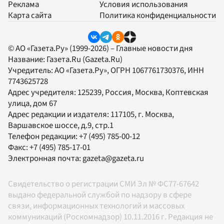
Реклама
Условия использования
Карта сайта
Политика конфиденциальности
© АО «Газета.Ру» (1999-2026) – Главные новости дня
Название:
Газета.Ru
(Gazeta.Ru)
Учредитель:
АО «Газета.Ру»
, ОГРН 1067761730376, ИНН
7743625728
Адрес учредителя: 125239, Россия, Москва, Коптевская
улица, дом 67
Адрес редакции и издателя:
117105
, г.
Москва
,
Варшавское шоссе, д.9, стр.1
Телефон редакции:
+7 (495) 785-00-12
Факс:
+7 (495) 785-17-01
Электронная почта:
gazeta@gazeta.ru
Свидетельство о регистрации СМИ Эл № ФС77-67642
выдано федеральной службой по надзору в сфере
связи, информационных технологий и массовых
коммуникаций (Роскомнадзор) 10.11.2016 г. Редакция не