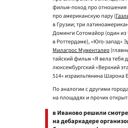
фильм-поход про отношения 
про американскую пару (
Гаэл
в Грузии; три латиноамерикан
Доминги Сотомайор (один из 
в Роттердаме), «Юго-запад» Э
Милагрос Мументалер
(главн
тайский фильм «Я вела тебя 
люксембургский «Верхний эта
514» израильтянина Шарона 
По аналогии с другими горо
на площадях и прочих открыт
в Иваново решили смотрет
на дебаркадере организо