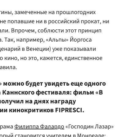
тины, замеченные на прошлогодних
не попавшие ни в российский прокат, ни
али. Впрочем, соблюсти этот принцип
а. Так, например, «Альпы» Йоргоса
ценарий в Венеции) уже показывали
о кино, но это, кажется, единственное
авила.
» можно будет увидеть еще одного
 Каннского фестиваля: фильм «В
получил на днях награду
и кинокритиков FIPRESCI.
драма
Филиппа Фалардо
«Господин Лазар»
орый становится учителем в Монреале;