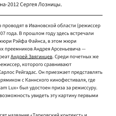
на-2012 Сергея Лозницы.
 проводят в Ивановской области (режиссер
007 года. В прошлом году здесь встречали
жюри Рэйфа Файнса, в этом жюри
ых преемников Андрея Арсеньевича —
уреат
Андрей Звягинцев
. Среди почетных же
режиссер, которого сравнивают
Карлос Рейгадас. Он приезжает представлять
рямиком с Каннского кинофестиваля, где
am Lux» был удостоен приза за режиссуру.
возможность увидеть эту картину первыми
сят название «Тарковский контекст» и