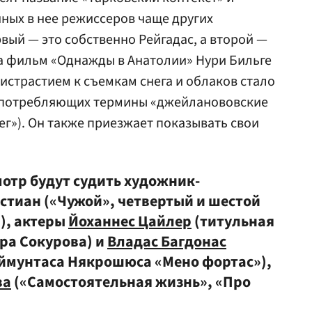
ных в нее режиссеров чаще других
ый — это собственно Рейгадас, а второй —
а фильм «Однажды в Анатолии» Нури Бильге
ристрастием к съемкам снега и облаков стало
употребляющих термины «джейланововские
ег»). Он также приезжает показывать свои
отр будут судить художник-
тиан («Чужой», четвертый и шестой
), актеры
Йоханнес Цайлер
(титульная
ра Сокурова) и
Владас Багдонас
Эймунтаса Някрошюса «Мено фортас»),
ва
(«Самостоятельная жизнь», «Про