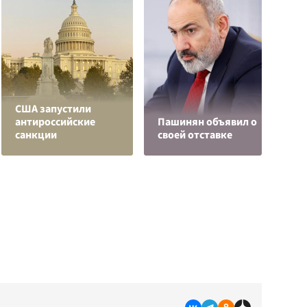
О
США запустили
о
антироссийские
Пашинян объявил о
п
санкции
своей отставке
О