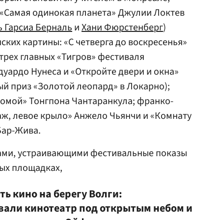
«Самая одинокая планета» Джулии Локтев
ь Гарсиа Берналь
и
Хани Фюрстенберг
)
ских картины: «С четверга до воскресенья»
трех главных «Тигров» фестиваля
дуардо Нунеса и «Откройте двери и окна»
ый приз «Золотой леопард» в Локарно);
домой» Тонгпона Чантаранкула; франко-
ж, левое крыло» Анжело Чьянчи и «Комнату
Бар-Жива.
дами, устраивающими фестивальные показы
ых площадках,
ь кино на берегу Волги:
вали кинотеатр под открытым небом и