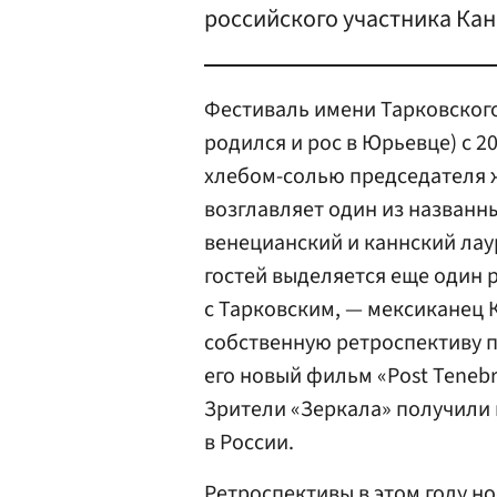
российского участника Кан
Фестиваль имени Тарковского
родился и рос в Юрьевце) с 2
хлебом-солью председателя 
возглавляет один из названн
венецианский и каннский ла
гостей выделяется еще один 
с Тарковским, — мексиканец 
собственную ретроспективу п
его новый фильм «Post Tenebr
Зрители «Зеркала» получили 
в России.
Ретроспективы в этом году но