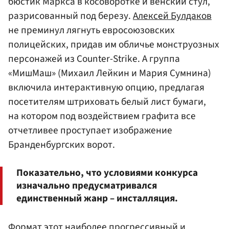
бюстик Маркса в косоворотке и венский стул,
разрисованный под березу.
Алексей Булдаков
не преминул лягнуть евросоюзовских
полицейских, придав им обличье монструозных
персонажей из Counter-Strike. А группа
«МишМаш» (Михаил Лейкин и Мария Сумнина)
включила интерактивную опцию, предлагая
посетителям штриховать белый лист бумаги,
на котором под воздействием графита все
отчетливее проступает изображение
Бранденбургских ворот.
Показательно, что условиями конкурса
изначально предусматривался
единственный жанр – инсталляция.
Формат этот наиболее прогрессивный и