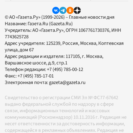
© АО «Газета.Ру» (1999-2026) – Главные новости дня
Название:
Газета.Ru
(Gazeta.Ru)
Учредитель:
АО «Газета.Ру»
, ОГРН 1067761730376, ИНН
7743625728
Адрес учредителя: 125239, Россия, Москва, Коптевская
улица, дом 67
Адрес редакции и издателя:
117105
, г.
Москва
,
Варшавское шоссе, д.9, стр.1
Телефон редакции:
+7 (495) 785-00-12
Факс:
+7 (495) 785-17-01
Электронная почта:
gazeta@gazeta.ru
Свидетельство о регистрации СМИ Эл № ФС77-67642
выдано федеральной службой по надзору в сфере
связи, информационных технологий и массовых
коммуникаций (Роскомнадзор) 10.11.2016 г. Редакция не
несет ответственности за достоверность информации,
содержащейся в рекламных объявлениях. Редакция не