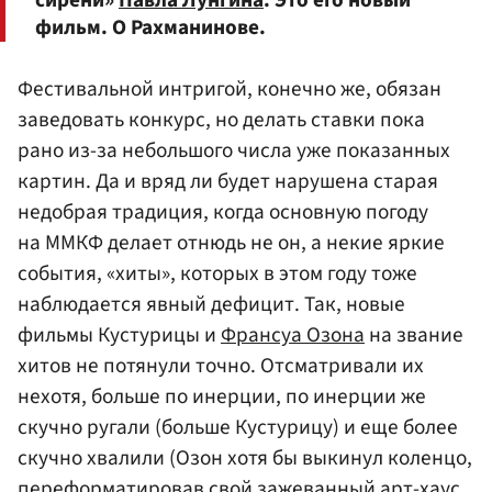
сирени»
Павла Лунгина
. Это его новый
фильм. О Рахманинове.
Фестивальной интригой, конечно же, обязан
заведовать конкурс, но делать ставки пока
рано из-за небольшого числа уже показанных
картин. Да и вряд ли будет нарушена старая
недобрая традиция, когда основную погоду
на ММКФ делает отнюдь не он, а некие яркие
события, «хиты», которых в этом году тоже
наблюдается явный дефицит. Так, новые
фильмы Кустурицы и
Франсуа Озона
на звание
хитов не потянули точно. Отсматривали их
нехотя, больше по инерции, по инерции же
скучно ругали (больше Кустурицу) и еще более
скучно хвалили (Озон хотя бы выкинул коленцо,
переформатировав свой зажеванный арт-хаус