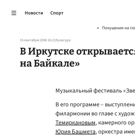
Новости
Спорт
Покушение на гл
15 сентября 2006 16:21
Культура
В Иркутске открываетс
на Байкале»
Музыкальный фестиваль «Звез
В его программе – выступлен
филармонии во главе с худо
Темиркановым
, камерного о
Юрия Башмета
, оркестра им