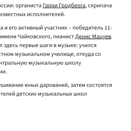
оссии: органиста
Гарри Гродберга
, скрипача
 известных исполнителей.
 и его активный участник – победитель 11-
 имени Чайковского, пианист
Денис Мацуев
.
л здесь первые шаги в музыке: учился
естном музыкальном училище, откуда со
Центральную музыкальную школу
ии.
ушивание юных дарований, затем состоятся
ателей детских музыкальных школ