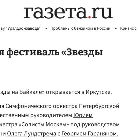
аву "Уралдронзавода"
Проблемы с бензином в России
Кризис с
я фестиваль «Звезды
ды на Байкале» открывается в Иркутске.
ия Симфонического оркестра Петербургской
жественным руководителем
Юрием
ркестра «Солисты Москвы» под руководством
ени
Олега Лундстрема
с
Георгием Гараняном
,