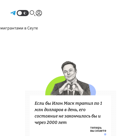
Авторизоваться
 мигрантами в Сеуте
Если бы Илон Маск тратил по 1
млн долларов в день, его
состояние не закончилось бы и
через 2000 лет