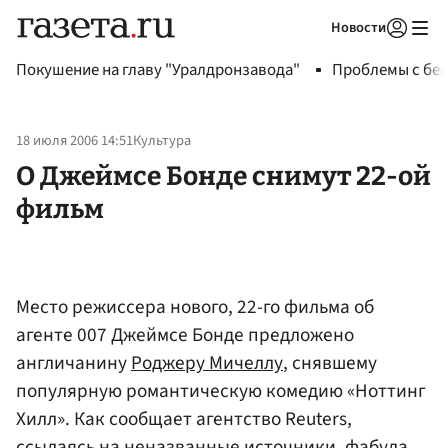
Новости
Авторизоваться
Покушение на главу "Уралдронзавода"
Проблемы с бен
18 июля 2006 14:51
Культура
О Джеймсе Бонде снимут 22-ой
фильм
Место режиссера нового, 22-го фильма об
агенте 007 Джеймсе Бонде предложено
англичанину
Роджеру Мичеллу
, снявшему
популярную романтическую комедию «Ноттинг
Хилл». Как сообщает агентство Reuters,
ссылаясь на неназванные источники, фабула