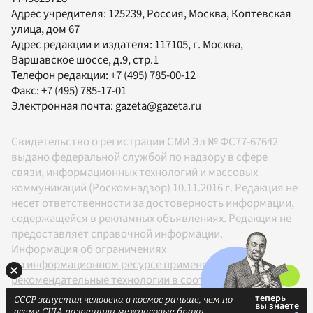
Адрес учредителя: 125239, Россия, Москва, Коптевская
улица, дом 67
Адрес редакции и издателя:
117105
, г.
Москва
,
Варшавское шоссе, д.9, стр.1
Телефон редакции:
+7 (495) 785-00-12
Факс:
+7 (495) 785-17-01
Электронная почта:
gazeta@gazeta.ru
Свидетельство о регистрации СМИ Эл № ФС77-67642
выдано федеральной службой по надзору в сфере
связи, информационных технологий и массовых
коммуникаций (Роскомнадзор) 10.11.2016 г. Редакция не
несет ответственности за достоверность информации,
содержащейся в рекламных объявлениях. Редакция не
предоставляет справочной информации.
Информация об ограничениях
На информационном ресурсе применяются
рекомендательные технологии в соответствии с
Правилами
СССР запустил человека в космос раньше, чем по
18+
всему США разрешили межрасовые браки