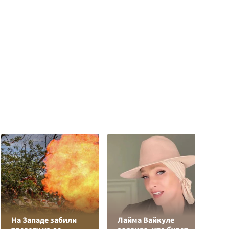
На Западе забили
Лайма Вайкуле