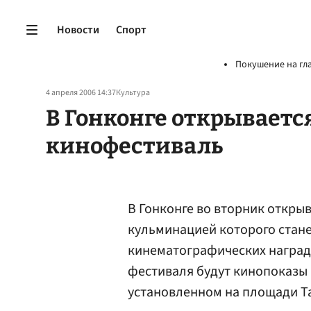
Новости
Спорт
Покушение на гл
4 апреля 2006 14:37
Культура
В Гонконге открывает
кинофестиваль
В Гонконге во вторник откр
кульминацией которого стан
кинематографических наград
фестиваля будут кинопоказы 
установленном на площади Та