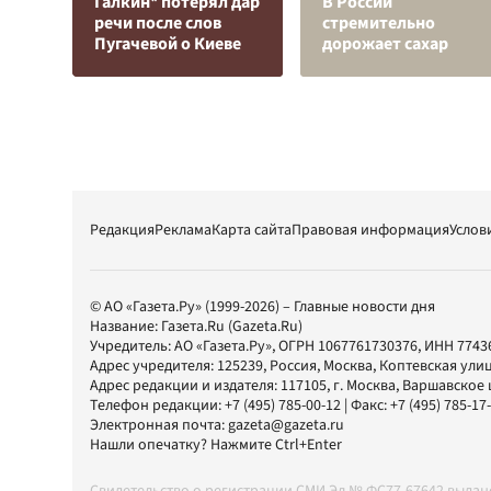
Галкин* потерял дар
В России
речи после слов
стремительно
Пугачевой о Киеве
дорожает сахар
Редакция
Реклама
Карта сайта
Правовая информация
Услов
© АО «Газета.Ру» (1999-2026) – Главные новости дня
Название:
Газета.Ru
(Gazeta.Ru)
Учредитель:
АО «Газета.Ру»
, ОГРН 1067761730376, ИНН 7743
Адрес учредителя: 125239, Россия, Москва, Коптевская улиц
Адрес редакции и издателя:
117105
, г.
Москва
,
Варшавское шо
Телефон редакции:
+7 (495) 785-00-12
| Факс:
+7 (495) 785-17
Электронная почта:
gazeta@gazeta.ru
Нашли опечатку? Нажмите Ctrl+Enter
Свидетельство о регистрации СМИ Эл № ФС77-67642 выда