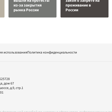
вышли на протесты
закон о запрете на
из-за закрытия
проживание в
рынка России
России
ия использования
Политика конфиденциальности
625728
а, дом 67
ссе, д.9, стр.1
-01
но федеральной службой по надзору в сфере связи, информационных т