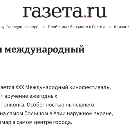
аву "Уралдронзавода"
Проблемы с бензином в России
Кризис с
ся международный
ывается XXX Mеждународный кинофестиваль,
ет вручение ежегодных
 Гонконга. Особенностью нынешнего
на самом большом в Азии наружном экране,
мар в самом центре города.