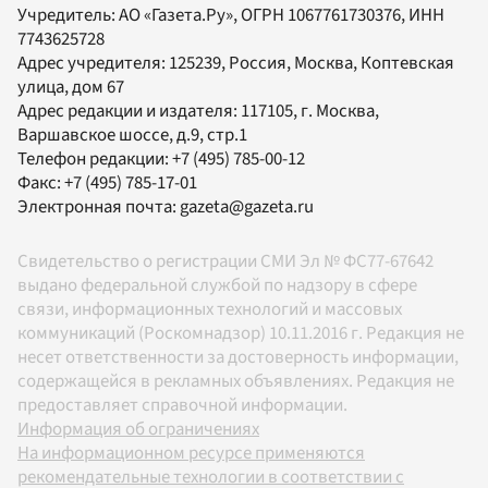
Учредитель:
АО «Газета.Ру»
, ОГРН 1067761730376, ИНН
7743625728
Адрес учредителя: 125239, Россия, Москва, Коптевская
улица, дом 67
Адрес редакции и издателя:
117105
, г.
Москва
,
Варшавское шоссе, д.9, стр.1
Телефон редакции:
+7 (495) 785-00-12
Факс:
+7 (495) 785-17-01
Электронная почта:
gazeta@gazeta.ru
Свидетельство о регистрации СМИ Эл № ФС77-67642
выдано федеральной службой по надзору в сфере
связи, информационных технологий и массовых
коммуникаций (Роскомнадзор) 10.11.2016 г. Редакция не
несет ответственности за достоверность информации,
содержащейся в рекламных объявлениях. Редакция не
предоставляет справочной информации.
Информация об ограничениях
На информационном ресурсе применяются
рекомендательные технологии в соответствии с